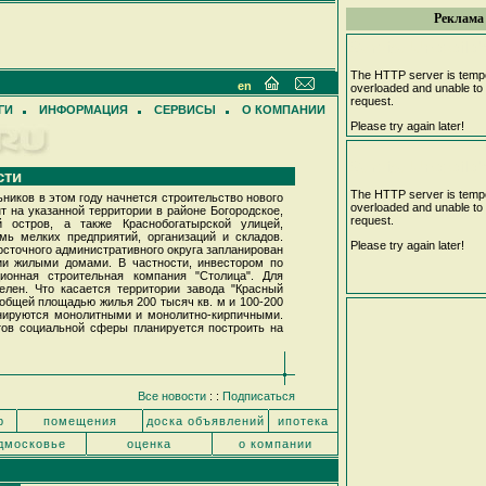
Реклама
Service Unavailab
The HTTP server is tempo
en
overloaded and unable to 
request.
ГИ
ИНФОРМАЦИЯ
СЕРВИСЫ
О КОМПАНИИ
Please try again later!
Service Unavailab
сти
The HTTP server is tempo
ников в этом году начнется строительство нового
overloaded and unable to 
 на указанной территории в районе Богородское,
request.
 остров, а также Краснобогатырской улицей,
мь мелких предприятий, организаций и складов.
Please try again later!
осточного административного округа запланирован
ии жилыми домами. В частности, инвестором по
онная строительная компания "Столица". Для
лен. Что касается территории завода "Красный
 общей площадью жилья 200 тысяч кв. м и 100-200
нируются монолитными и монолитно-кирпичными.
тов социальной сферы планируется построить на
Все новости
: :
Подписаться
р
помещения
доска объявлений
ипотека
дмосковье
оценка
о компании