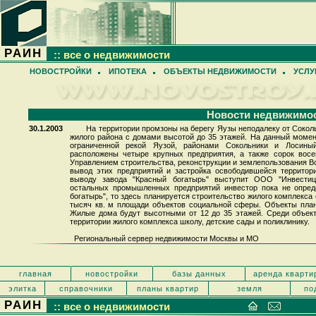
РАИН
:: все о недвижимости
НОВОСТРОЙКИ
ИПОТЕКА
ОБЪЕКТЫ НЕДВИЖИМОСТИ
УСЛУ
Новости недвижимо
30.1.2003
На территории промзоны на берегу Яузы неподалеку от Соколь
жилого района с домами высотой до 35 этажей. На данный момент
ограниченной рекой Яузой, районами Сокольники и Лосиный
расположены четыре крупных предприятия, а также сорок восе
Управлением строительства, реконструкции и землепользования В
вывод этих предприятий и застройка освободившейся территор
выводу завода "Красный богатырь" выступит ООО "Инвестици
остальных промышленных предприятий инвестор пока не опреде
богатырь", то здесь планируется строительство жилого комплекса
тысяч кв. м площади объектов социальной сферы. Объекты пла
Жилые дома будут высотными от 12 до 35 этажей. Среди объек
территории жилого комплекса школу, детские сады и поликлинику.
Региональный сервер недвижимости Москвы и МО
главная
новостройки
базы данных
аренда кварти
элитка
справочники
планы квартир
земля
по
РАИН
:: все о недвижимости