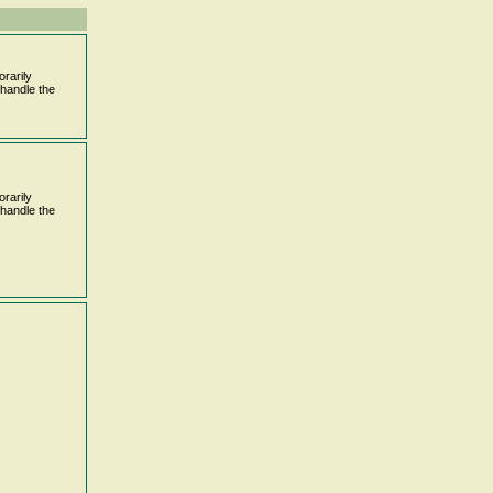
le
rarily
handle the
le
rarily
handle the