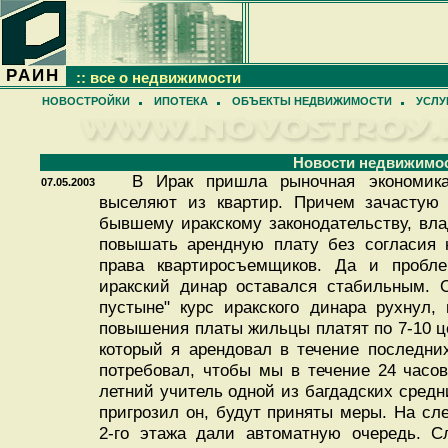
РАИН
:: все о недвижимости
НОВОСТРОЙКИ
ИПОТЕКА
ОБЪЕКТЫ НЕДВИЖИМОСТИ
УСЛУ
Новости недвижимо
В Ирак пришла рыночная экономика:
07.05.2003
выселяют из квартир. Причем зачастую
бывшему иракскому законодательству, вл
повышать арендную плату без согласия 
права квартиросъемщиков. Да и пробле
иракский динар оставался стабильным. 
пустыне" курс иракского динара рухнул,
повышения платы жильцы платят по 7-10 це
который я арендовал в течение последни
потребовал, чтобы мы в течение 24 часов
летний учитель одной из багдадских средн
пригрозил он, будут приняты меры. На с
2-го этажа дали автоматную очередь. Сл