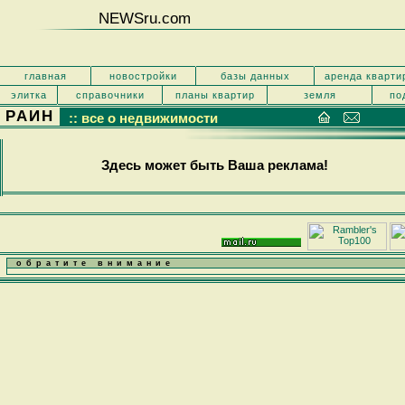
NEWSru.com
главная
новостройки
базы данных
аренда кварти
элитка
справочники
планы квартир
земля
по
РАИН
:: все о недвижимости
Здесь может быть Ваша реклама!
обратите внимание