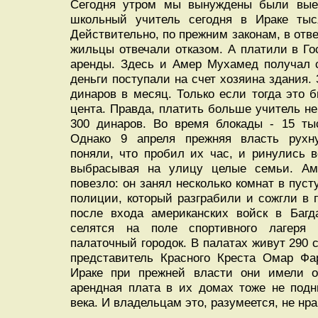
Сегодня утром мы вынуждены были выеха
школьный учитель сегодня в Ираке тыс
Действительно, по прежним законам, в отве
жильцы отвечали отказом. А платили в Г
аренды. Здесь и Амер Мухамед получал с
деньги поступали на счет хозяина здания. 
динаров в месяц. Только если тогда это б
цента. Правда, платить больше учитель не
300 динаров. Во время блокады - 15 тыс
Однако 9 апреля прежняя власть рухн
поняли, что пробил их час, и ринулись 
выбрасывая на улицу целые семьи. Аме
повезло: он занял несколько комнат в пус
полиции, который разграбили и сожгли в 
после входа американских войск в Багд
селятся на поле спортивного лагеря
палаточный городок. В палатах живут 290 
представитель Красного Креста Омар Фа
Ираке при прежней власти они имели о
арендная плата в их домах тоже не подн
века. И владельцам это, разумеется, не нра