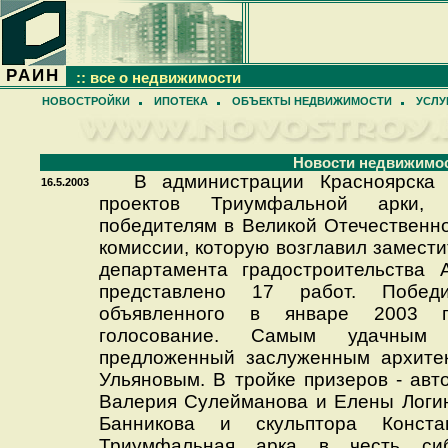
РАИН
:: все о недвижимости
НОВОСТРОЙКИ
ИПОТЕКА
ОБЪЕКТЫ НЕДВИЖИМОСТИ
УСЛУ
Новости недвижимо
В администрации Красноярска 
16.5.2003
проектов Триумфальной арки, 
победителям в Великой Отечественно
комиссии, которую возглавил замести
департамента градостроительства 
представлено 17 работ. Победи
объявленного в январе 2003 г
голосование. Самым удачным
предложенный заслуженным архите
Ульяновым. В тройке призеров - авт
Валерия Сулейманова и Елены Логин
Банникова и скульптора Конста
Триумфальная арка в честь сиби