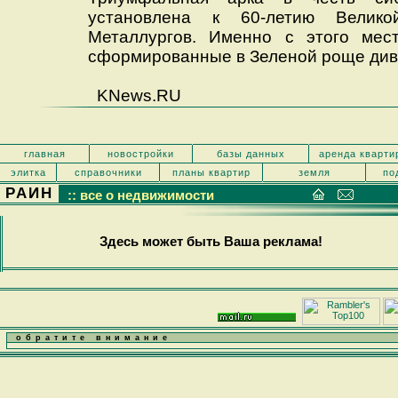
установлена к 60-летию Велик
Металлургов. Именно с этого мес
сформированные в Зеленой роще диви
KNews.RU
главная
новостройки
базы данных
аренда кварти
элитка
справочники
планы квартир
земля
по
РАИН
:: все о недвижимости
Здесь может быть Ваша реклама!
обратите внимание