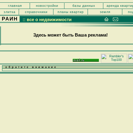
главная
новостройки
базы данных
аренда кварти
элитка
справочники
планы квартир
земля
по
РАИН
:: все о недвижимости
Здесь может быть Ваша реклама!
обратите внимание