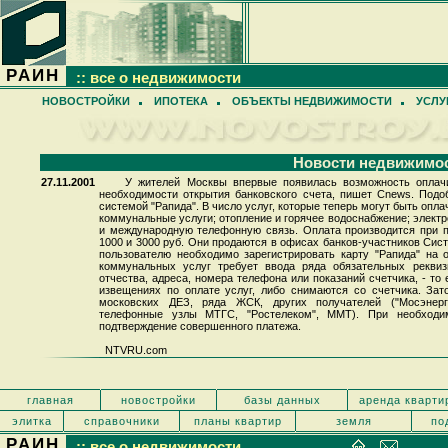
РАИН
:: все о недвижимости
НОВОСТРОЙКИ
ИПОТЕКА
ОБЪЕКТЫ НЕДВИЖИМОСТИ
УСЛУ
Новости недвижимо
27.11.2001
У жителей Москвы впервые появилась возможность оплачи
необходимости открытия банковского счета, пишет Cnews. Под
системой "Рапида". В число услуг, которые теперь могут быть опла
коммунальные услуги; отопление и горячее водоснабжение; элект
и международную телефонную связь. Оплата производится при 
1000 и 3000 руб. Они продаются в офисах банков-участников Сис
пользователю необходимо зарегистрировать карту "Рапида" на
коммунальных услуг требует ввода ряда обязательных реквиз
отчества, адреса, номера телефона или показаний счетчика, - то
извещениях по оплате услуг, либо снимаются со счетчика. Зат
московских ДЕЗ, ряда ЖСК, других получателей ("Мосэнерго"
телефонные узлы МТГС, "Ростелеком", ММТ). При необходи
подтверждение совершенного платежа.
NTVRU.com
главная
новостройки
базы данных
аренда кварти
элитка
справочники
планы квартир
земля
по
РАИН
:: все о недвижимости