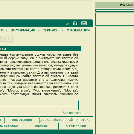
Реклама
en
ГИ
ИНФОРМАЦИЯ
СЕРВИСЫ
О КОМПАНИИ
сти
вать коммунальные услуги через интернет без
обный сервис запущен в эксплуатацию платежной
чены через интернет, входят платежи за квартиру и
роэнергию; газ; домашний телефон; междугородную
помощи платежных карт "Рапида" номиналом 500,
темы и в салонах связи. Для выполнения платежей
 операционном сайте платежной системы. Оплата
итов: номера лицевого счета, фамилии, имени,
 есть тех, которые указываются на квитанциях или
о не надо указывать банковские реквизиты всех
, "Мосгортепло", "Мостеплоэнерго", "Мосгаз",
мости плательщик может заказать письменное
Все новости
р
помещения
доска объявлений
ипотека
дмосковье
оценка
о компании