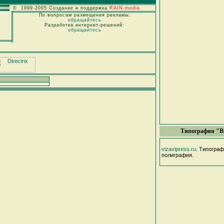
© 1999-2005 Создание и поддержка
RAIN-media
По вопросам размещения рекламы:
обращайтесь
Разработка интернет-решений:
обращайтесь
Типография "В
vizavipress.ru
. Типогра
полиграфия.