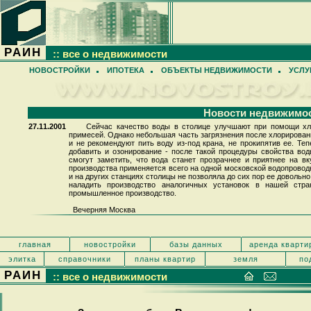
РАИН
:: все о недвижимости
НОВОСТРОЙКИ
ИПОТЕКА
ОБЪЕКТЫ НЕДВИЖИМОСТИ
УСЛУ
Новости недвижимо
27.11.2001
Сейчас качество воды в столице улучшают при помощи хло
примесей. Однако небольшая часть загрязнения после хлорирован
и не рекомендуют пить воду из-под крана, не прокипятив ее. Те
добавить и озонирование - после такой процедуры свойства вод
смогут заметить, что вода станет прозрачнее и приятнее на вк
производства применяется всего на одной московской водопроводн
и на других станциях столицы не позволяла до сих пор ее довольн
наладить производство аналогичных установок в нашей стр
промышленное производство.
Вечерняя Москва
главная
новостройки
базы данных
аренда кварти
элитка
справочники
планы квартир
земля
по
РАИН
:: все о недвижимости