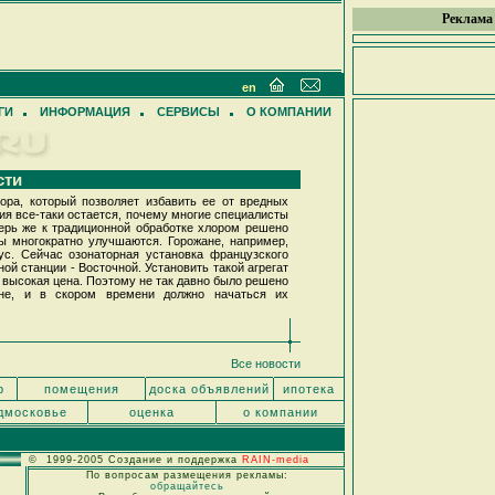
Реклама
en
ГИ
ИНФОРМАЦИЯ
СЕРВИСЫ
О КОМПАНИИ
сти
ра, который позволяет избавить ее от вредных
ия все-таки остается, почему многие специалисты
перь же к традиционной обработке хлором решено
ы многократно улучшаются. Горожане, например,
ус. Сейчас озонаторная установка французского
ой станции - Восточной. Установить такой агрегат
о высокая цена. Поэтому не так давно было решено
ане, и в скором времени должно начаться их
Все новости
р
помещения
доска объявлений
ипотека
дмосковье
оценка
о компании
© 1999-2005 Создание и поддержка
RAIN-media
По вопросам размещения рекламы:
обращайтесь