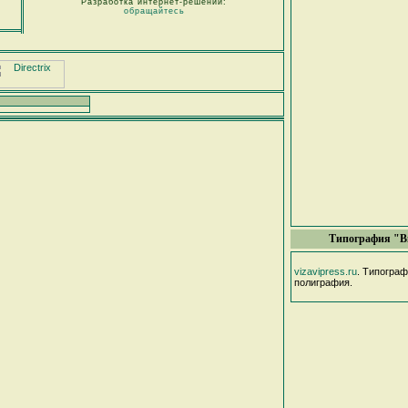
Разработка интернет-решений:
обращайтесь
Типография "В
vizavipress.ru
. Типогра
полиграфия.