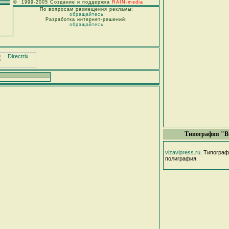
© 1999-2005 Создание и поддержка
RAIN-media
По вопросам размещения рекламы:
обращайтесь
Разработка интернет-решений:
обращайтесь
Типография "В
vizavipress.ru
. Типогра
полиграфия.