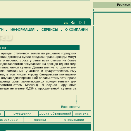
Реклама
en
ГИ
ИНФОРМАЦИЯ
СЕРВИСЫ
О КОМПАНИИ
сти
 аренды столичной земли по решению городских
ении договора купли-продажи права аренды могут
 это перенос срока уплаты всей суммы на более
едоставляется покупателю на срок до одного года
становленной суммы. Давать или нет отсрочку или
нию земельных участков и градостроительному
ы, в том числе: угроза банкротства покупателя
в случае единовременной оплаты стоимости права
и арендаторов, занимающихся приоритетными для
правительством Москвы). В случае нарушения
азмере не менее 0,2% с просроченной суммы за
Все новости
р
помещения
доска объявлений
ипотека
дмосковье
оценка
о компании