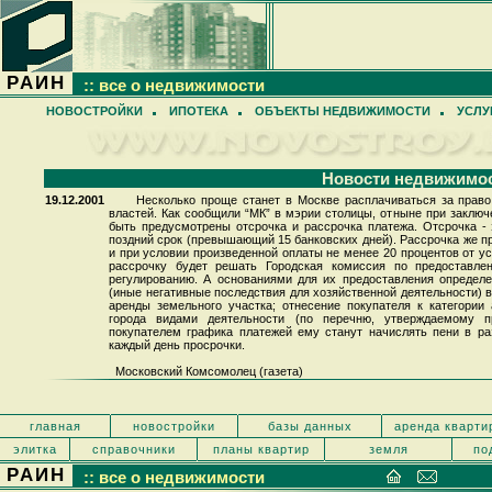
РАИН
:: все о недвижимости
НОВОСТРОЙКИ
ИПОТЕКА
ОБЪЕКТЫ НЕДВИЖИМОСТИ
УСЛУ
Новости недвижимо
19.12.2001
Несколько проще станет в Москве расплачиваться за право
властей. Как сообщили “МК” в мэрии столицы, отныне при заключ
быть предусмотрены отсрочка и рассрочка платежа. Отсрочка -
поздний срок (превышающий 15 банковских дней). Рассрочка же пр
и при условии произведенной оплаты не менее 20 процентов от у
рассрочку будет решать Городская комиссия по предоставле
регулированию. А основаниями для их предоставления определен
(иные негативные последствия для хозяйственной деятельности) 
аренды земельного участка; отнесение покупателя к категори
города видами деятельности (по перечню, утверждаемому 
покупателем графика платежей ему станут начислять пени в р
каждый день просрочки.
Московский Комсомолец (газета)
главная
новостройки
базы данных
аренда кварти
элитка
справочники
планы квартир
земля
по
РАИН
:: все о недвижимости