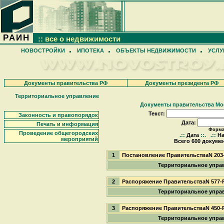
РАИН
:: все о недвижимости
НОВОСТРОЙКИ
ИПОТЕКА
ОБЪЕКТЫ НЕДВИЖИМОСТИ
УСЛУ
Документы правительства РФ
Документы президента РФ
Территориальное управление
Документы правительства М
Текст:
Законность и правопорядок
Дата:
Печать и информация
Формат
Проведение общегородских
.::
Дата
::.
.::
На
мероприятий
Всего 600 докумен
1
Постановление ПравительстваN 203
Территориальное упра
2
Распоряжение ПравительстваN 577-
Территориальное упра
3
Распоряжение ПравительстваN 450-
Территориальное упра