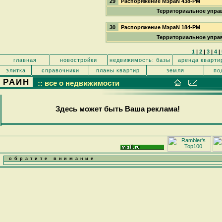
29
Распоряжение МэраN 438-РМ
Территориальное упра
30
Распоряжение МэраN 184-РМ
Территориальное упра
1
|
2
|
3
|
4
|
главная
новостройки
недвижимость: базы
аренда кварти
элитка
справочники
планы квартир
земля
по
РАИН
:: все о недвижимости
Здесь может быть Ваша реклама!
обратите внимание