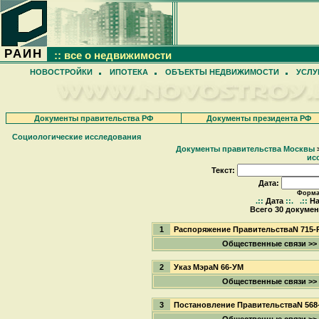
РАИН
:: все о недвижимости
НОВОСТРОЙКИ
ИПОТЕКА
ОБЪЕКТЫ НЕДВИЖИМОСТИ
УСЛУ
Документы правительства РФ
Документы президента РФ
Социологические исследования
Документы правительства Москвы
ис
Текст:
Дата:
Формат
.::
Дата
::.
.::
На
Всего 30 докумен
1
Распоряжение ПравительстваN 715-
Общественные связи >>
2
Указ МэраN 66-УМ
Общественные связи >>
3
Постановление ПравительстваN 568