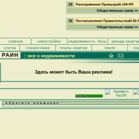
29
Распоряжение ПремьераN 194-РП
Общественные связи >>
30
Постановление ПравительстваN 82-
Общественные связи >>
главная
новостройки
недвижимость: базы
аренда кварти
элитка
справочники
планы квартир
земля
по
РАИН
:: все о недвижимости
Здесь может быть Ваша реклама!
обратите внимание