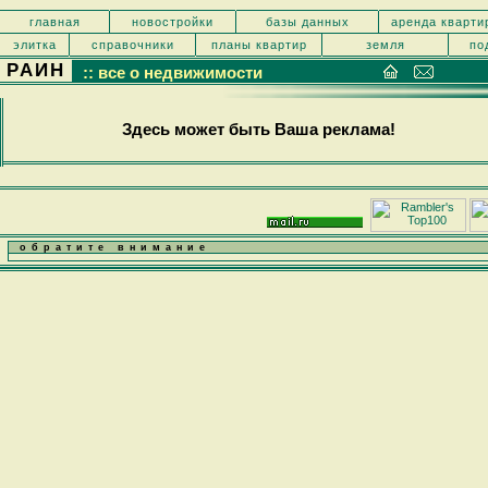
главная
новостройки
базы данных
аренда кварти
элитка
справочники
планы квартир
земля
по
РАИН
:: все о недвижимости
Здесь может быть Ваша реклама!
обратите внимание