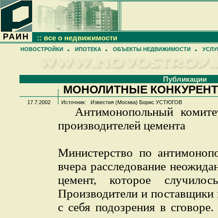
РАИН
:: все о недвижимости
НОВОСТРОЙКИ
ИПОТЕКА
ОБЪЕКТЫ НЕДВИЖИМОСТИ
УСЛУ
Публикации
МОНОЛИТНЫЕ КОНКУРЕН
17.7.2002
Источник: Известия (Москва) Борис УСТЮГОВ
Антимонопольный комитет
производителей цемента
Министерство по антимонопо
вчера расследование неожида
цемент, которое случило
Производители и поставщики 
с себя подозрения в сговоре