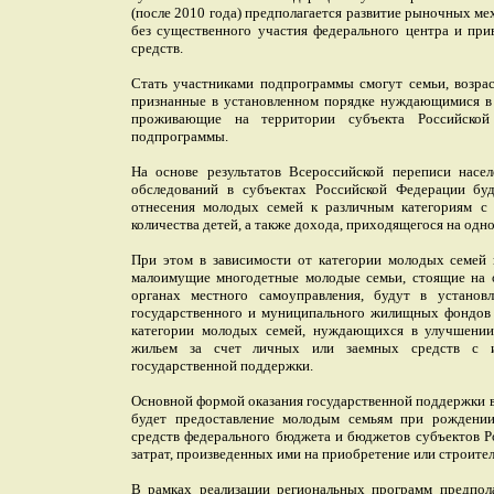
(после 2010 года) предполагается развитие рыночных м
без существенного участия федерального центра и пр
средств.
Стать участниками подпрограммы смогут семьи, возрас
признанные в установленном порядке нуждающимися в
проживающие на территории субъекта Российской
подпрограммы.
На основе результатов Всероссийской переписи насе
обследований в субъектах Российской Федерации буд
отнесения молодых семей к различным категориям с 
количества детей, а также дохода, приходящегося на одн
При этом в зависимости от категории молодых семей 
малоимущие многодетные молодые семьи, стоящие на 
органах местного самоуправления, будут в установ
государственного и муниципального жилищных фондов 
категории молодых семей, нуждающихся в улучшении
жильем за счет личных или заемных средств с и
государственной поддержки.
Основной формой оказания государственной поддержки
будет предоставление молодым семьям при рождении 
средств федерального бюджета и бюджетов субъектов Р
затрат, произведенных ими на приобретение или строител
В рамках реализации региональных программ предпола