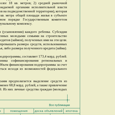
олее 18 кв. метров; 2) средней рыночной
рждаемой органами исполнительной власти
ов на подведомственной территории), которая
в. метра общей площади жилья в субъекте
нном порядке Государственным комитетом
унальному комплексу.
 (усыновлении) каждого ребенка. Субсидии
денных молодыми семьями на строительство
едитов (займов), полученных ими на эти цели.
превышать размера средств, использованных
, либо размера полученного кредита (займа).
одпрограммы, составляет 173,4 млрд. рублей.
чника софинансирования региональных и
 Объем финансирования подпрограммы за счет
ться исходя из возможностей федерального
рамм предполагается выделение средств из
енее 68,8 млрд. рублей, а также привлечение
й. Из них личные средства граждан (молодых
Все публикации
р
помещения
доска объявлений
ипотека