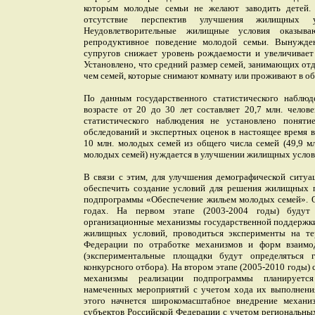
которым молодые семьи не желают заводить детей.
отсутствие перспектив улучшения жилищных 
Неудовлетворительные жилищные условия оказыва
репродуктивное поведение молодой семьи. Вынужде
супругов снижает уровень рождаемости и увеличивает
Установлено, что средний размер семей, занимающих от
чем семей, которые снимают комнату или проживают в о
По данным государственного статистического наблюд
возрасте от 20 до 30 лет составляет 20,7 млн. челов
статистического наблюдения не установлено понят
обследований и экспертных оценок в настоящее время 
10 млн. молодых семей из общего числа семей (49,9 мл
молодых семей) нуждается в улучшении жилищных услов
В связи с этим, для улучшения демографической ситуа
обеспечить создание условий для решения жилищных п
подпрограммы «Обеспечение жильем молодых семей». О
годах. На первом этапе (2003-2004 годы) будут
организационные механизмы государственной поддержк
жилищных условий, проводиться эксперименты на те
Федерации по отработке механизмов и форм взаимо
(экспериментальные площадки будут определяться 
конкурсного отбора). На втором этапе (2005-2010 годы)
механизмы реализации подпрограммы планируется
намеченных мероприятий с учетом хода их выполнения
этого начнется широкомасштабное внедрение механи
субъектов Российской Федерации с учетом региональны