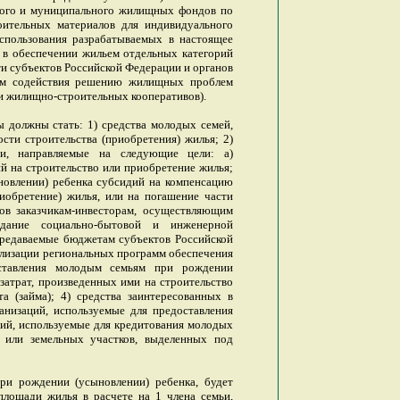
ого и муниципального жилищных фондов по
оительных материалов для индивидуального
использования разрабатываемых в настоящее
 в обеспечении жильем отдельных категорий
ти субъектов Российской Федерации и органов
орм содействия решению жилищных проблем
 жилищно-строительных кооперативов).
должны стать: 1) средства молодых семей,
сти строительства (приобретения) жилья; 2)
ии, направляемые на следующие цели: а)
й на строительство или приобретение жилья;
новлении) ребенка субсидий на компенсацию
риобретение) жилья, или на погашение части
тов заказчикам-инвесторам, осуществляющим
дание социально-бытовой и инженерной
ередаваемые бюджетам субъектов Российской
лизации региональных программ обеспечения
ставления молодым семьям при рождении
затрат, произведенных ими на строительство
а (займа); 4) средства заинтересованных в
анизаций, используемые для предоставления
ций, используемые для кредитования молодых
 или земельных участков, выделенных под
ри рождении (усыновлении) ребенка, будет
площади жилья в расчете на 1 члена семьи,