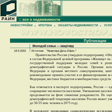
РАИН
:: все о недвижимости
НОВОСТРОЙКИ
ИПОТЕКА
ОБЪЕКТЫ НЕДВИЖИМОСТИ
УСЛУ
Публикации
Молодой семье — квартиру
18.9.2002
Источник:
"Квартира.Дача.Офис."
Правительство России утвердило подпрограмму «Об
в состав Федеральной целевой программы «Жилище» на 
государственной поддержки молодых семей в реш
демографической ситуации в России. Органам испо
Федерации и органам местного самоуправления, заин
рекомендовано принять участие в ее финансировании за
Федерации, местных бюджетов и внебюджетных средств.
Как отмечается в паспорте подпрограммы, Россия — од
сокращение численности населения. Уменьшение населени
продолжается на фоне снижения рождаемости. По оцен
демографической тенденции население России может уме
до 50-55 млн. человек к 2075 году.
В результате проводимых социологических исследов