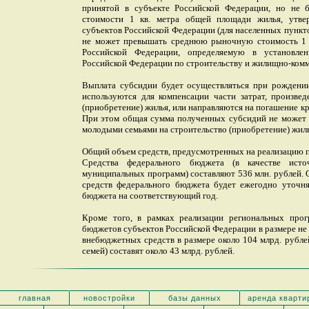
принятой в субъекте Российской Федерации, но не б
стоимости 1 кв. метра общей площади жилья, утве
субъектов Российской Федерации (для населенных пункт
не может превышать среднюю рыночную стоимость 1 к
Российской Федерации, определяемую в установле
Российской Федерации по строительству и жилищно-комм
Выплата субсидии будет осуществляться при рождении
используются для компенсации части затрат, произве
(приобретение) жилья, или направляются на погашение кр
При этом общая сумма полученных субсидий не может 
молодыми семьями на строительство (приобретение) жилья
Общий объем средств, предусмотренных на реализацию п
Средства федерального бюджета (в качестве исто
муниципальных программ) составляют 536 млн. рублей.
средств федерального бюджета будет ежегодно уточня
бюджета на соответствующий год.
Кроме того, в рамках реализации региональных прог
бюджетов субъектов Российской Федерации в размере не м
внебюджетных средств в размере около 104 млрд. рубле
семей) составят около 43 млрд. рублей.
главная
новостройки
базы данных
аренда кварти