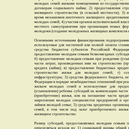
молодых семей жилыми помещениями из государственн
договорам социального найма; 2) предоставления стр
жилищного строительства (в сельской местности); 3) 
время механизмов ипотечного жилищного кредитования
молодых семей; 4) участия органов исполнительной влас
местного самоуправления при организации новых ф
молодежи (создание молодежных жилищных комплексов и
Основными источниками финансирования подпрограммы 
используемые для частичной или полной оплаты стоимо
средства бюджетов субъектов Российской Федерац
предоставление молодым семьям безвозмездных субсиди
б) предоставление молодым семьям при рождении (усы
части затрат, произведенных ими на строительство (п
кредита (займа); в) предоставление бюджетных креди
строительство жилья для молодых семей; г) соз
инфраструктуры; 3) средства федерального бюджета, п
Федерации в порядке межбюджетных отношений при реа
жильем молодых семей и используемые для предо
(усыновлении) ребенка субсидий на компенсацию части 
(приобретение) жилья, или на погашение части кредит
закреплении молодых специалистов предприятий и орг
займов молодой семье; 5) средства кредитных организа
семей, в том числе под залог приобретаемого жилья
жилищное строительство.
Размер субсидий, предоставляемых молодым семьям п
определяться исходя из: 1) социальной нормы общей 