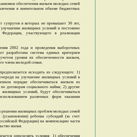
еханизмов обеспечения жильем молодых семей
ивлечения в значительном объеме бюджетных
т супругов в которых не превышает 30 лет,
 улучшении жилищных условий и постоянно
 Федерации, участвующего в реализации
ления 2002 года и проведения выборочных
ет разработана система единых критериев
учетом уровня их обеспеченности жильем,
ого члена молодой семьи.
предполагается исходить из следующего: 1)
очереди на улучшение жилищных условий в
ленном порядке обеспечиваться жильем из
по договорам социального найма; 2) другие
 жилищных условий, будут обеспечиваться
спользованием различных форм оказания
 в решении жилищных проблем молодых семей
(усыновлении) ребенка субсидий (за счет
оссийской Федерации) на компенсацию части
ьство жилья.
гается определить условия: 1) обеспечения