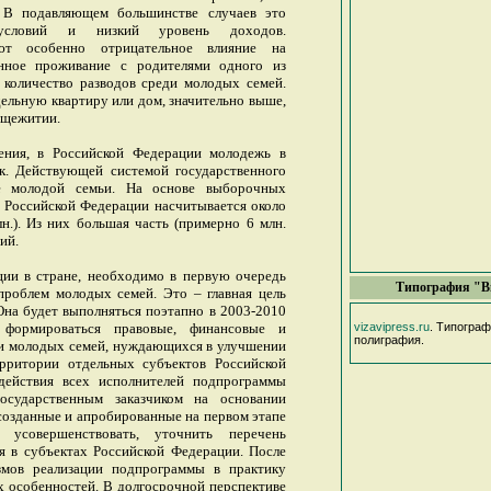
 В подавляющем большинстве случаев это
условий и низкий уровень доходов.
ют особенно отрицательное влияние на
нное проживание с родителями одного из
 количество разводов среди молодых семей.
дельную квартиру или дом, значительно выше,
бщежитии.
ения, в Российской Федерации молодежь в
ек. Действующей системой государственного
ие молодой семьи. На основе выборочных
в Российской Федерации насчитывается около
н.). Из них большая часть (примерно 6 млн.
ий.
ции в стране, необходимо в первую очередь
Типография "В
роблем молодых семей. Это – главная цель
на будет выполняться поэтапно в 2003-2010
 формироваться правовые, финансовые и
vizavipress.ru
. Типогра
полиграфия.
и молодых семей, нуждающихся в улучшении
рритории отдельных субъектов Российской
действия всех исполнителей подпрограммы
государственным заказчиком на основании
 созданные и апробированные на первом этапе
 усовершенствовать, уточнить перечень
 в субъектах Российской Федерации. После
змов реализации подпрограммы в практику
х особенностей. В долгосрочной перспективе