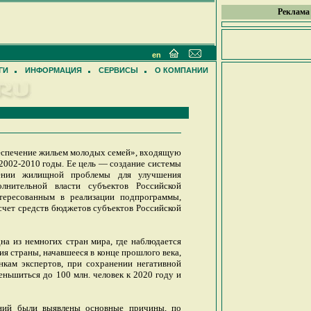
Реклама
en
ГИ
ИНФОРМАЦИЯ
СЕРВИСЫ
О КОМПАНИИ
еспечение жильем молодых семей», входящую
2002-2010 годы. Ее цель — создание системы
ении жилищной проблемы для улучшения
лнительной власти субъектов Российской
тересованным в реализации подпрограммы,
 счет средств бюджетов субъектов Российской
на из немногих стран мира, где наблюдается
я страны, начавшееся в конце прошлого века,
кам экспертов, при сохранении негативной
ньшиться до 100 млн. человек к 2020 году и
аний были выявлены основные причины, по