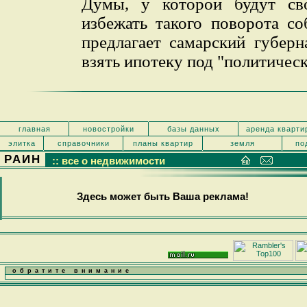
Думы, у которой будут св
избежать такого поворота со
предлагает самарский губерн
взять ипотеку под "политическ
главная
новостройки
базы данных
аренда кварти
элитка
справочники
планы квартир
земля
по
РАИН
:: все о недвижимости
Здесь может быть Ваша реклама!
обратите внимание