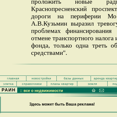
проложить новые рад
Краснопресненский проспек
дороги на периферии Мо
А.В.Кузьмин выразил трево
проблемах финансирования 
отмене транспортного налога
фонда, только одна треть о
средствами".
главная
новостройки
базы данных
аренда кварти
элитка
справочники
планы квартир
земля
по
РАИН
:: все о недвижимости
Здесь может быть Ваша реклама!