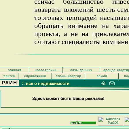
сейчас большинство инве
возврата вложений шесть-сем
торговых площадей насыщает
обращать внимание на харак
проекта, а не на привлекате
считают специалисты компани
главная
новостройки
базы данных
аренда кварти
элитка
справочники
планы квартир
земля
по
РАИН
:: все о недвижимости
Здесь может быть Ваша реклама!