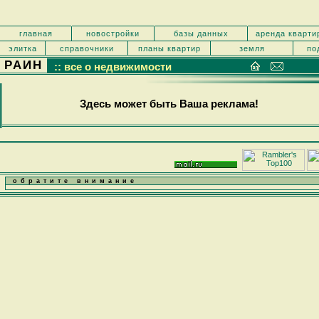
главная
новостройки
базы данных
аренда кварти
элитка
справочники
планы квартир
земля
по
РАИН
:: все о недвижимости
Здесь может быть Ваша реклама!
обратите внимание