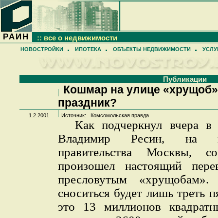
РАИН
:: все о недвижимости
НОВОСТРОЙКИ
ИПОТЕКА
ОБЪЕКТЫ НЕДВИЖИМОСТИ
УСЛУ
Публикации
Кошмар на улице «хрущоб».
праздник?
1.2.2001
Источник:
Комсомольская правда
Как подчеркнул вчера в 
Владимир Ресин, на по
правительства Москвы, со
произошел настоящий пер
пресловутым «хрущобам».
сноситься будет лишь треть п
это 13 миллионов квадратн