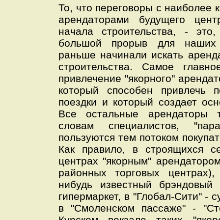
То, что переговоры с наиболее
арендаторами будущего цен
начала строительства, - эт
большой прорыв для наши
раньше начинали искать аренд
строительства. Самое главн
привлечение "якорного" арендат
который способен привлечь п
поездки и который создает осн
Все остальные арендаторы т
словам специалистов, "пара
пользуются тем потоком покупат
Как правило, в строящихся с
центрах "якорным" арендатором
районных торговых центрах),
нибудь известный брэндовый 
гипермаркет, в "Глобал-Сити" - 
в "Смоленском пассаже" - "Ст
Курском вокзале таких "якор