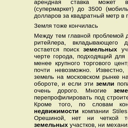
арендная ставка может в
(супермаркет) до 3500 (моби
долларов за квадратный метр в г
Земля тоже кончилась
Между тем главной проблемой 
ритейлера, вкладывающего д
остается поиск
земельных
уч
черте города, подходящий для
менее крупного торгового цен
почти невозможно. Известно,
земель на московском рынке н
обороте, и если эти
земли
поп
очень дорого. Многие
зем
перепрофилировать под строите
Кроме того, по словам кон
недвижимости
компании Stile
Орешиной, нет ни четкой те
земельных
участков, ни механ