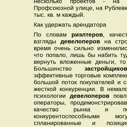
несколько проектов - на
Профсоюзной улице, на Рублев
тыс. кв. м каждый.
Как удержать арендатора
По словам
риэлтеров
, качес
взгляды
девелоперов
на стр
время очень сильно изменили
что попало, лишь бы набить т
вернуть вложенные деньги, то
Большинство
застройщи
эффективные торговые комплек
большой поток покупателей и 
жесткой конкуренции. В немал
психологии
девелоперов
повл
операторы, продемонстрирова
качество рынка и пока
конкурентоспособными м
спланированные и позици