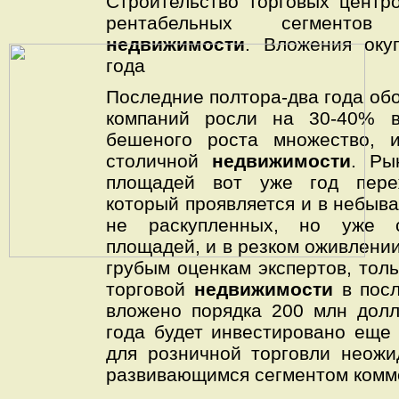
Строительство торговых центр
рентабельных сегментов
недвижимости
. Вложения оку
года
Последние полтора-два года об
компаний росли на 30-40% в
бешеного роста множество, 
столичной
недвижимости
. Ры
площадей вот уже год пере
который проявляется и в небыв
не раскупленных, но уже с
площадей, и в резком оживлении
грубым оценкам экспертов, толь
торговой
недвижимости
в пос
вложено порядка 200 млн долл
года будет инвестировано еще
для розничной торговли неож
развивающимся сегментом ком