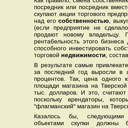
Как правило, смена собственник
посредник или посредник вмес
скупают акции торгового предпр
над его
собственностью
, вык
(если предприятие не сделал
продают новому владельцу. 
рентабельность этого бизнеса 
способного инвестировать собс
торговой
недвижимости
, соста
В результате самые привлекат
за последний год выросли в 
процентов. Так, цена одного 
площади магазина на Тверской
тыс. долларов. И это, считают
поскольку арендаторы, кото
"флагманский" магазин на Тверск
Казалось бы, следующими 
объектами скупки должны б