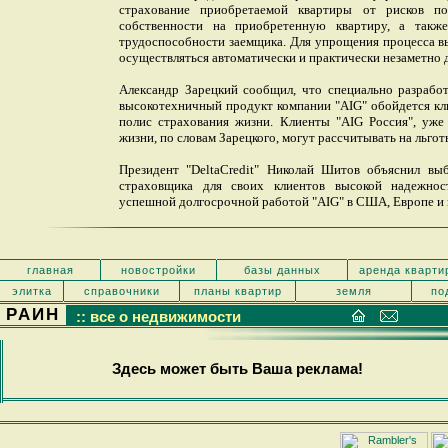
страхование приобретаемой квартиры от рисков п
собственности на приобретенную квартиру, а такж
трудоспособности заемщика. Для упрощения процесса в
осуществляться автоматически и практически незаметно д
Александр Зарецкий сообщил, что специально разрабо
высокотехничный продукт компании "AIG" обойдется кл
полис страхования жизни. Клиенты "AIG Россия", уж
жизни, по словам Зарецкого, могут рассчитывать на льго
Президент "DeltaCredit" Николай Шитов объяснил выб
страховщика для своих клиентов высокой надежнос
успешной долгосрочной работой "AIG" в США, Европе и 
главная
новостройки
базы данных
аренда кварти
элитка
справочники
планы квартир
земля
по
РАИН
:: все о недвижимости
Здесь может быть Ваша реклама!