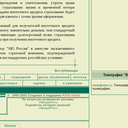
овреждения и уничтожения, утраты права
е страхование жизни и временной потери
ыдачи ипотечного кредита страхование будет
ля клиента с точки зрения оформления.
танный для получателей ипотечного кредита
иенту значительно дешевле, чем стандартный
е имеющие долгосрочный полис страхования
ты при получении ипотечного кредита.
ор "AIG Россия" в качестве эксклюзивного
тью страховой компании, подтвержденной
в нестандартных российских условиях.
Все публикации
Типография "В
р
помещения
доска объявлений
ипотека
дмосковье
оценка
о компании
vizavipress.ru
. Типогра
полиграфия.
© 1999-2005 Создание и поддержка
RAIN-media
По вопросам размещения рекламы:
обращайтесь
Разработка интернет-решений:
обращайтесь