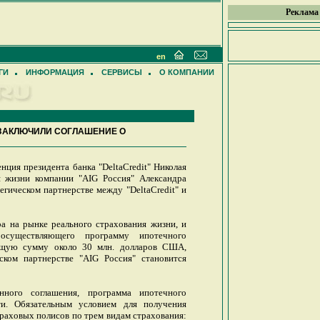
Реклама
en
ГИ
ИНФОРМАЦИЯ
СЕРВИСЫ
О КОМПАНИИ
" ЗАКЛЮЧИЛИ СОГЛАШЕНИЕ О
нция президента банка "DeltaCredit" Николая
я жизни компании "AIG Россия" Александра
егическом партнерстве между "DeltaCredit" и
ра на рынке реального страхования жизни, и
 осуществляющего программу ипотечного
общую сумму около 30 млн. долларов США,
ском партнерстве "AIG Россия" становится
ного соглашения, программа ипотечного
и. Обязательным условием для получения
траховых полисов по трем видам страхования: