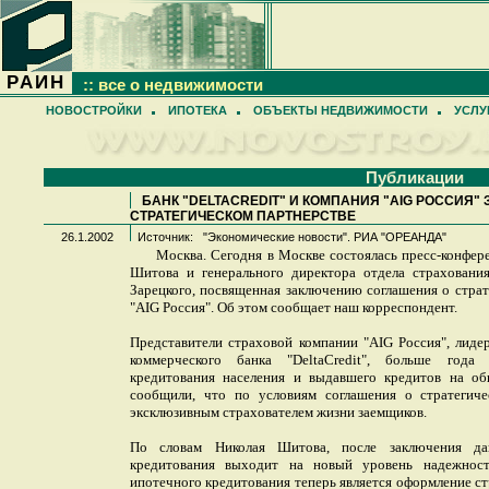
РАИН
:: все о недвижимости
НОВОСТРОЙКИ
ИПОТЕКА
ОБЪЕКТЫ НЕДВИЖИМОСТИ
УСЛУ
Публикации
БАНК "DELTACREDIT" И КОМПАНИЯ "AIG РОССИЯ
СТРАТЕГИЧЕСКОМ ПАРТНЕРСТВЕ
26.1.2002
Источник: "Экономические новости". РИА "ОРЕАНДА"
Москва. Сегодня в Москве состоялась пресс-конфере
Шитова и генерального директора отдела страховани
Зарецкого, посвященная заключению соглашения о страт
"AIG Россия". Об этом сообщает наш корреспондент.
Представители страховой компании "AIG Россия", лиде
коммерческого банка "DeltaCredit", больше года
кредитования населения и выдавшего кредитов на 
сообщили, что по условиям соглашения о стратегиче
эксклюзивным страхователем жизни заемщиков.
По словам Николая Шитова, после заключения дан
кредитования выходит на новый уровень надежност
ипотечного кредитования теперь является оформление с