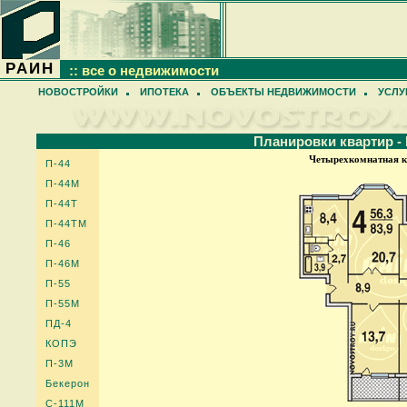
РАИН
:: все о недвижимости
НОВОСТРОЙКИ
ИПОТЕКА
ОБЪЕКТЫ НЕДВИЖИМОСТИ
УСЛУ
Планировки квартир -
Четырехкомнатная к
П-44
П-44М
П-44Т
П-44ТМ
П-46
П-46М
П-55
П-55М
ПД-4
КОПЭ
П-3М
Бекерон
С-111М