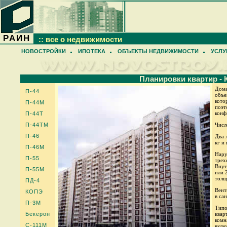
РАИН
:: все о недвижимости
НОВОСТРОЙКИ
ИПОТЕКА
ОБЪЕКТЫ НЕДВИЖИМОСТИ
УСЛУ
Планировки квартир -
Дома
П-44
объе
кото
П-44М
поэт
конф
П-44Т
П-44ТМ
Числ
П-46
Два 
кг и
П-46М
Нару
П-55
трех
Внут
П-55М
или 
толщ
ПД-4
Вент
КОПЭ
в са
П-3М
Типо
Бекерон
квар
комн
С-111М
вклю