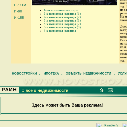
шахт
П-111М
т.д.
из р
1-но комнатная квартира
П-90
разл
2-х комнатная квартира (1)
Их м
2-х комнатная квартира (2)
И-155
може
3-х комнатная квартира (1)
3-х комнатная квартира (2)
Дома
3-х комнатная квартира (3)
выст
4-х комнатная квартира
кото
хара
Все 
прих
кв.м
позв
созд
комн
т.д.,
НОВОСТРОЙКИ
ИПОТЕКА
ОБЪЕКТЫ НЕДВИЖИМОСТИ
УСЛУ
РАИН
:: все о недвижимости
Здесь может быть Ваша реклама!