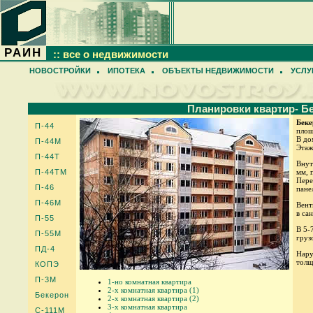
РАИН
:: все о недвижимости
НОВОСТРОЙКИ
ИПОТЕКА
ОБЪЕКТЫ НЕДВИЖИМОСТИ
УСЛУ
Планировки квартир- Б
Беке
П-44
площ
В до
П-44М
Этаж
П-44Т
Внут
П-44ТМ
мм, 
Пере
П-46
пане
П-46М
Вент
в са
П-55
В 5-
П-55М
груз
ПД-4
Нару
толщ
КОПЭ
П-3М
1-но комнатная квартира
2-х комнатная квартира (1)
Бекерон
2-х комнатная квартира (2)
3-х комнатная квартира
С-111М