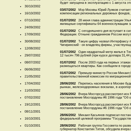
будет запущена в эксплуатацию с 1 августа этог
30/10/2002
03/07/2002
Мэр Москвы Юрий Лужков считает
16/10/2002
компенсации региональных дорожных фондов, 
07/10/2002
01/07/2002
28 июня глава администрации Уль
жилищные сертификаты 64 военнослужащим зап
24/09/2002
01/07/2002
С сегодняшнего дня вступает в си
17/09/2002
Федерации. Отныне гражданином России могут 
30/08/2002
01/07/2002
Такую цифру назвал Интерфаксу 
Чигиринский - он владелец фирмы, участвующей
12/08/2002
01/07/2002
Один квадратный метр жилья в Тюм
29/07/2002
12 тысяч 796 рублей (при курсе доллара 31,44 р
08/07/2002
01/07/2002
После 2003 года на первых этажах
размещаться квартиры. Как сообщили в городс
06/06/2002
01/07/2002
Премьер-министр России Михаил К
21/05/2002
правительственной комиссии по миграционной п
17/04/2002
28/06/2002
Перепись населения в Москве буде
рынках, железнодорожных вокзалах, в аэропорта
11/03/2002
28/06/2002
Вчера Мосгорсуд рассмотрел иск 
07/02/2002
постановление Мосгордумы #6 1996 года "Об о
19/12/2001
28/06/2002
Вчера Мосгорсуд рассмотрел иск 
постановление Мосгордумы #6 1996 года "Об о
08/11/2001
28/06/2002
Михаил Касьянов подписал постано
16/10/2001
федеральной целевой программы "Государстве
01/10/2001
28/06/2002
Рабочая группа Госсовета по разв
губернатор Константин Титов, обсудила вчера 