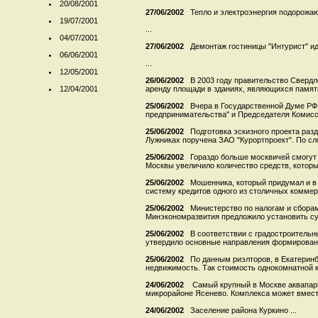
20/08/2001
27/06/2002
Тепло и электроэнергия подорожа
19/07/2001
...
04/07/2001
27/06/2002
Демонтаж гостиницы "Интурист" ид
06/06/2001
...
12/05/2001
26/06/2002
В 2003 году правительство Сверд
12/04/2001
аренду площади в зданиях, являющихся памятн
25/06/2002
Вчера в Государственной Думе РФ
предпринимательства" и Председателя Комисс
25/06/2002
Подготовка эскизного проекта ра
Лужниках поручена ЗАО "Курортпроект". По сло
25/06/2002
Гораздо больше москвичей смогут
Москвы увеличило количество средств, которые
25/06/2002
Мошенника, который придумал и в
систему кредитов одного из столичных коммерч
25/06/2002
Министерство по налогам и сбор
Минэкономразвития предложило установить сум
25/06/2002
В соответствии с градостроительн
утвердило основные направления формировани
25/06/2002
По данным риэлторов, в Екатеринб
недвижимость. Так стоимость однокомнатной к
24/06/2002
Самый крупный в Москве аквапарк
микрорайоне Ясенево. Комплекса может вмести
24/06/2002
Заселение района Куркино ...