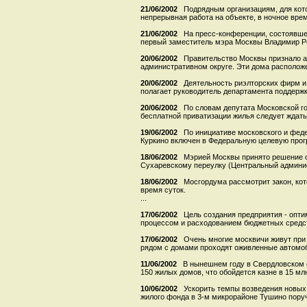
21/06/2002
Подрядным организациям, для кот
непрерывная работа на объекте, в ночное время 
21/06/2002
На пресс-конференции, состоявше
первый заместитель мэра Москвы Владимир Ре
20/06/2002
Правительство Москвы признало 
административном округе. Эти дома располож
20/06/2002
Деятельность риэлторских фирм и
полагает руководитель департамента поддержки
20/06/2002
По словам депутата Московской г
бесплатной приватизации жилья следует ждать в
19/06/2002
По инициативе московского и фед
Куркино включен в Федеральную целевую прог
18/06/2002
Мэрией Москвы принято решение о
Сухаревскому переулку (Центральный админист
18/06/2002
Мосгордума рассмотрит закон, кот
время суток.
...
17/06/2002
Цель создания предприятия - опт
процессом и расходованием бюджетных средств
17/06/2002
Очень многие москвичи живут при
рядом с домами проходят оживленные автомоб
11/06/2002
В нынешнем году в Свердловском 
150 жилых домов, что обойдется казне в 15 млн.
10/06/2002
Ускорить темпы возведения новы
жилого фонда в 3-м микрорайоне Тушино поручи