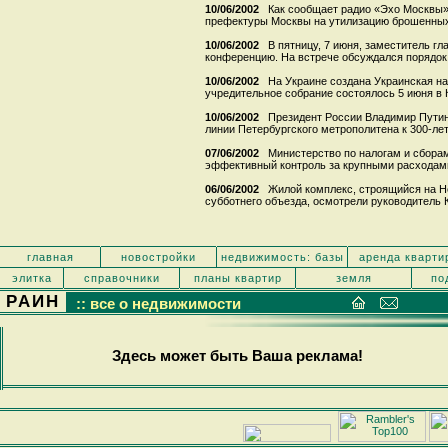
10/06/2002
Как сообщает радио «Эхо Москвы»,
префектуры Москвы на утилизацию брошенных 
10/06/2002
В пятницу, 7 июня, заместитель гл
конференцию. На встрече обсуждался порядок о
10/06/2002
На Украине создана Украинская н
учредительное собрание состоялось 5 июня в К
10/06/2002
Президент России Владимир Путин
линии Петербургского метрополитена к 300-лет
07/06/2002
Министерство по налогам и сбора
эффективный контроль за крупными расходами 
06/06/2002
Жилой комплекс, строящийся на Н
субботнего объезда, осмотрели руководитель К
главная
новостройки
недвижимость: базы
аренда кварти
элитка
справочники
планы квартир
земля
по
РАИН
:: все о недвижимости
Здесь может быть Ваша реклама!