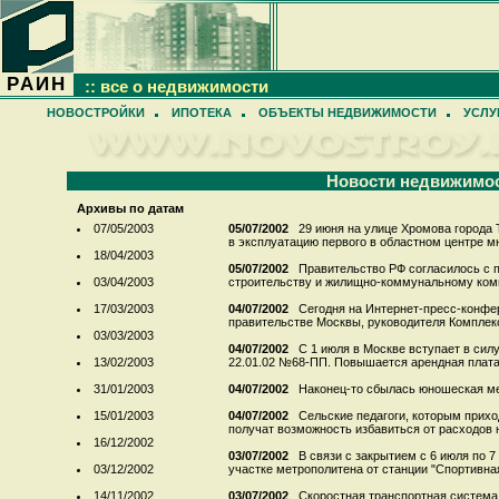
РАИН
:: все о недвижимости
НОВОСТРОЙКИ
ИПОТЕКА
ОБЪЕКТЫ НЕДВИЖИМОСТИ
УСЛУ
Новости недвижимо
Архивы по датам
07/05/2003
05/07/2002
29 июня на улице Хромова города 
в эксплуатацию первого в областном центре мн
18/04/2003
05/07/2002
Правительство РФ согласилось с 
03/04/2003
строительству и жилищно-коммунальному компл
17/03/2003
04/07/2002
Сегодня на Интернет-пресс-конфе
правительстве Москвы, руководителя Комплекса
03/03/2003
04/07/2002
С 1 июля в Москве вступает в сил
13/02/2003
22.01.02 №68-ПП. Повышается арендная плата 
31/01/2003
04/07/2002
Наконец-то сбылась юношеская меч
15/01/2003
04/07/2002
Сельские педагоги, которым приход
получат возможность избавиться от расходов на
16/12/2002
03/07/2002
В связи с закрытием с 6 июля по 7
03/12/2002
участке метрополитена от станции "Спортивная"
14/11/2002
03/07/2002
Скоростная транспортная система