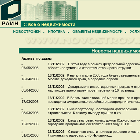
РАИН
:: все о недвижимости
НОВОСТРОЙКИ
ИПОТЕКА
ОБЪЕКТЫ НЕДВИЖИМОСТИ
УСЛУ
Новости недвижимо
Архивы по датам
13/11/2002
В этом году в рамках федеральной адресно
07/05/2003
область получила на строительство и реконструкци...
13/11/2002
К началу марта 2003 года будет завершена в
18/04/2003
Москве доходного дома, в середине апреля ...
13/11/2002
Департамент инвестиционных программ стро
03/04/2003
настоящее время проектирует первую из 10 гостиниц...
13/11/2002
В Белом зале столичной мэрии прошла в ср
17/03/2003
президента американско-еврейского распределительног..
13/11/2002
Нижневартовску необходима долгосрочная - н
03/03/2003
строительства. К такому выводу пришли в хо...
13/11/2002
Ввод стартовых жилых домов Южного админи
13/02/2003
городским программам составит в 2003 году 131 0...
13/11/2002
Столичные власти приняли решение о компле
31/01/2003
Якиманка по адресам: ул.Б.Якиманка,...