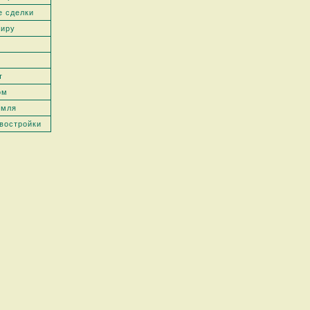
е сделки
тиру
т
ом
емля
востройки