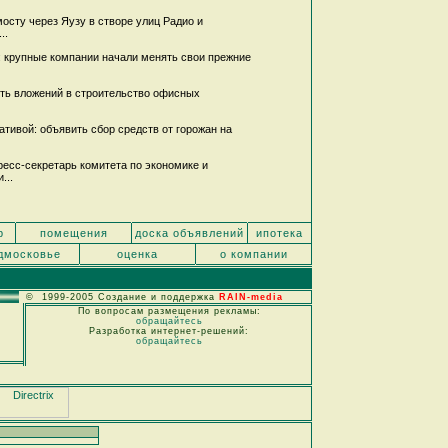
сту через Яузу в створе улиц Радио и
..
: крупные компании начали менять свои прежние
сть вложений в строительство офисных
тивой: объявить сбор средств от горожан на
сс-секретарь комитета по экономике и
...
р
помещения
доска объявлений
ипотека
дмосковье
оценка
о компании
© 1999-2005 Создание и поддержка
RAIN-media
По вопросам размещения рекламы:
обращайтесь
Разработка интернет-решений:
обращайтесь