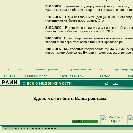
31/10/2002
Движение по Дворцовому (Лефортовскому) мо
Красноказарменной было закрыто в середине июня в свя.
31/10/2002
Одна из главных тенденций нынешнего года
помещения на более просторные. Это...
31/10/2002
В течение последних двух лет рентабельно
помещений в Москве оценивается в 23-26%, т....
30/10/2002
Новосибирские ветераны выступили с инициа
завершение строительства станции "Березовая ро...
30/10/2002
Как сообщил корреспонденту ИА REGNUM пре
инвестициям Александр Бутенин, такое соглашение дости
главная
новостройки
недвижимость: базы
аренда кварти
элитка
справочники
планы квартир
земля
по
РАИН
:: все о недвижимости
Здесь может быть Ваша реклама!
обратите внимание