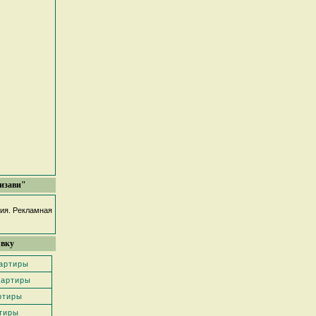
изави"
фия. Рекламная
явку
вартиры
вартиры
ртиры
тиры