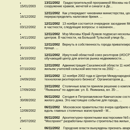
13/11/2002
Градостроительной программой Москвы на 
15/01/2003
сооружение храмов, мечетей и синагог в Де...
12/11/2002
Как утверждают чиновники министерства, це
16/12/2002
перераспределить налоговое бремя. ...
12/11/2002
13 ноября состоится очередное заседание М
03/12/2002
в частности, следующие вопросы: о назначен...
12/11/2002
Мэр Москвы Юрий Лужков подписал нескольк
14/11/2002
центров. В частности, на Большой Тульской улице бу...
12/11/2002
Вернуть в собственность города приватизир
30/10/2002
проще. ...
12/11/2002
Иркутский областной союз риэлторов (ИОСР)
16/10/2002
обучающий центр для агентов рынка недвижимости....
12/11/2002
Администрация Сахалинской области 11 ноя
07/10/2002
жильем учителей сельской местности на 2002 - ...
10/11/2002
12 ноября 2002 года в Центре Международн
24/09/2002
технологии риэлтерского бизнеса". Организатором д...
10/11/2002
Столичные власти приняли решение о компле
17/09/2002
"Якиманка" по адресам: ул. Б. Якиманка, вл. 35-...
06/11/2002
Сегодня в Петропавловске-Камчатском состо
30/08/2002
жилого дома. Это настоящее событие для города, ...
06/11/2002
Московское правительство вчера одобрило 
12/08/2002
вдоль главных столичных магистралей - М...
06/11/2002
Архитектурно-проектными мастерскими №5 
29/07/2002
"Моспроект" разработаны проекты строительства жилых д
06/11/2002
Городские власти вынуждены признать авар