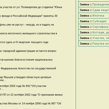
Заявка ::
Проведени
а участке от ул. Поликарпова до стадиона "Юных
Заявка ::
Сдам квар
Заявка ::
Ипотека
о фонда в Российской Федерации" приняты 30
Заявка ::
Субсидия
ны уже не растут - некуда, но и падать не
Заявка ::
Сертифика
Заявка ::
Коттедж, д
оекта ипотечного жилищного строительства в
Заявка ::
Участки, з
ся сдать в IV квартале текущего года
Заявка ::
Покупка но
ах городской администрации остается вопрос
 улучшению благосостояния национальных
.
 Федеральное Агентство по государственной
мир Якушев утвердил областную целевую
ни...
ктября 2002 года № 842:"Об участии
...
-ПП от 22 октября 2002 года "О признании жилых
ьства Москвы от 14 ноября 2000 года № 887 "Об