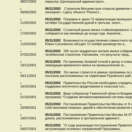
08/07/2002
переулку (Центральный администрати...
06/11/2002
Строители Мосинжстроя открыли движение н
06/06/2002
пионеров>. Сдачу объекта "Реконст...
05/11/2002
Поправки в закон "О приватизации жилищног
21/05/2002
октября Государственной думой в третьем, оконч...
05/11/2002
Столичный рынок жилья стабилизировался. Це
17/04/2002
собираются как минимум до конца года. Аналитик...
05/11/2002
Возможности осуществления совместного пр
11/03/2002
Южно-Сахалинске обсудят 12 ноября руководство а...
05/11/2002
200 тысяч квадратных метров жилья собирают
07/02/2002
челябинские строители. Напомним, что результат пред...
05/11/2002
По-прежнему болевой точкой в делах и план
19/12/2001
ликвидации временного жилья на промышленной зо...
05/11/2002
Это жилье строится в рамках программы по
08/11/2001
поселков расположенных на территории Пуровского рай..
05/11/2002
Правительству России необходимо учредить
16/10/2001
поддержке ипотечного кредитования в сельском хоз...
05/11/2002
Вице-губернатор Тюменской области Влади
01/10/2001
программу "Создание автоматизированной системы веде
05/11/2002
Постановление Правительства Москвы от 8 о
20/08/2001
собственников нежилых зданий в обеспечении развития и 
05/11/2002
Постановление Правительства Москвы № 870
19/07/2001
домов, расположенных в Центральном админист...
05/11/2002
"О ходе реализации постановления Правител
04/07/2001
актуализации основных направлений Программы...