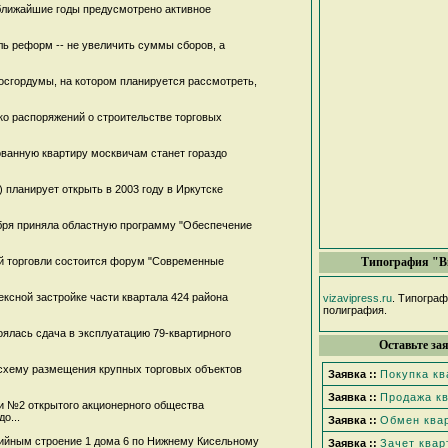
ближайшие годы предусмотрено активное
ль реформ -- не увеличить суммы сборов, а
осгордумы, на котором планируется рассмотреть,
о распоряжений о строительстве торговых
ованную квартиру москвичам станет гораздо
 планирует открыть в 2003 году в Иркутске
бря приняла областную программу "Обеспечение
ой торговли состоится форум "Современные
Типография "В
ксной застройке части квартала 424 района
vizavipress.ru
. Типогра
полиграфия.
ялась сдача в эксплуатацию 79-квартирного
Оставьте за
схему размещения крупных торговых объектов
Заявка ::
Покупка к
Заявка ::
Продажа к
и №2 открытого акционерного общества
о...
Заявка ::
Обмен ква
ийным строение 1 дома 6 по Нижнему Кисельному
Заявка ::
Зачет квар