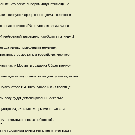
авших, что после выборов Ингушетия еще не
ацию первую очередь нового дома - первого в
о среди регионов РФ по уровню ввода жилья,
й набережной запрещено, сообщил в пятницу, 2
евода жилых помещений в нежилые. ...
троительстве жилья для российских моряков-
инной части Москвы и создания Общественно-
 в очереди на улучшение жилищных условий, из них
м губернатора В.А. Шершунова и был посвящен
ом валу будут демонтированы несколько
 Дмитровка, 26, комн. 701) Комитет Совета
огут появиться первые небоскребы.
...
ргов по сформированным земельным участкам с