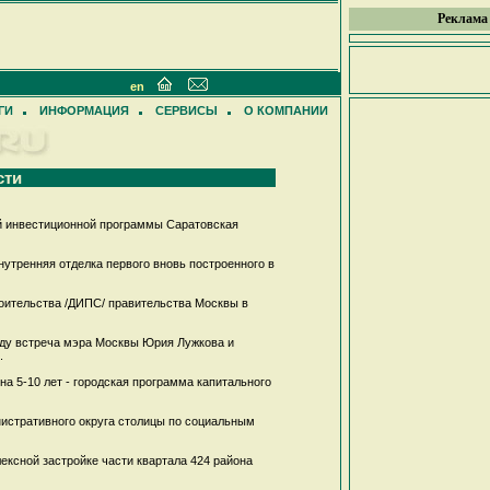
Реклама
en
ГИ
ИНФОРМАЦИЯ
СЕРВИСЫ
О КОМПАНИИ
сти
й инвестиционной программы Саратовская
нутренняя отделка первого вновь построенного в
ительства /ДИПС/ правительства Москвы в
еду встреча мэра Москвы Юрия Лужкова и
.
а 5-10 лет - городская программа капитального
стративного округа столицы по социальным
ксной застройке части квартала 424 района