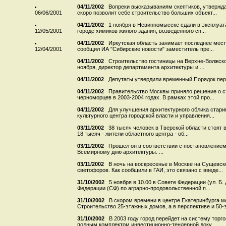
04/11/2002
Вопреки высказываниям скептиков, утвержд
06/06/2001
скоро позволит себе строительство больших объект...
04/11/2002
1 ноября в Невинномысске сдали в эксплуат
12/05/2001
городе химиков жилого здания, возведенного сп...
04/11/2002
Иркутская область занимает последнее мест
12/04/2001
сообщил ИА "Сибирские новости" заместитель пре...
04/11/2002
Строительство гостиницы на Верхне-Волжско
ноября, директор департамента архитектуры и ...
04/11/2002
Депутаты утвердили временный Порядок пер
04/11/2002
Правительство Москвы приняло решение о с
черноморцев в 2003-2004 годах. В рамках этой про...
04/11/2002
Для улучшения архитектурного облика стар
культурного центра городской власти и управления...
03/11/2002
38 тысяч человек в Тверской области стоят
18 тысяч - жители областного центра - об...
03/11/2002
Прошел он в соответствии с постановление
Всемирному дню архитектуры. ...
03/11/2002
В ночь на воскресенье в Москве на Сущевск
светофоров. Как сообщили в ГАИ, это связано с введе...
31/10/2002
5 ноября в 10.00 в Совете Федерации (ул. Б.
Федерации (СФ) по аграрно-продовольственной п...
31/10/2002
В скором времени в центре Екатеринбурга м
Строительство 25-этажных домов, а в перспективе и 50-эт
31/10/2002
В 2003 году город перейдет на систему то
полным комплектом инвестиционно-тендерной доку...