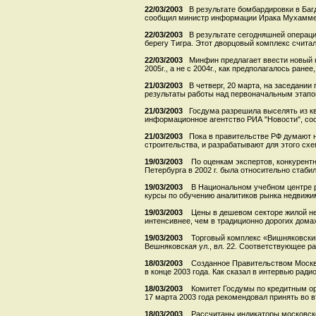
22/03/2003
В результате бомбардировки в Ба
сообщил министр информации Ирака Мухаммед
22/03/2003
В результате сегодняшней операц
берегу Тигра. Этот дворцовый комплекс считал
22/03/2003
Минфин предлагает ввести новый 
2005г., а не с 2004г., как предполагалось ранее,
21/03/2003
В четверг, 20 марта, на заседани
результаты работы над первоначальным этапом
21/03/2003
Госдума разрешила выселять из кв
информационное агентство РИА "Новости", со
21/03/2003
Пока в правительстве РФ думают 
строительства, и разрабатывают для этого схе
19/03/2003
По оценкам экспертов, конкурентн
Петербурга в 2002 г. была относительно стабиль
19/03/2003
В Национальном учебном центре р
курсы по обучению аналитиков рынка недвижим
19/03/2003
Цены в дешевом секторе жилой н
интенсивнее, чем в традиционно дорогих домах.
19/03/2003
Торговый комплекс «Вишняковский
Вешняковская ул., вл. 22. Соответствующее р
18/03/2003
Созданное Правительством Москвы
в конце 2003 года. Как сказал в интервью радио
18/03/2003
Комитет Госдумы по кредитным о
17 марта 2003 года рекомендовал принять во в
18/03/2003
Рассчитаны индикаторы московск