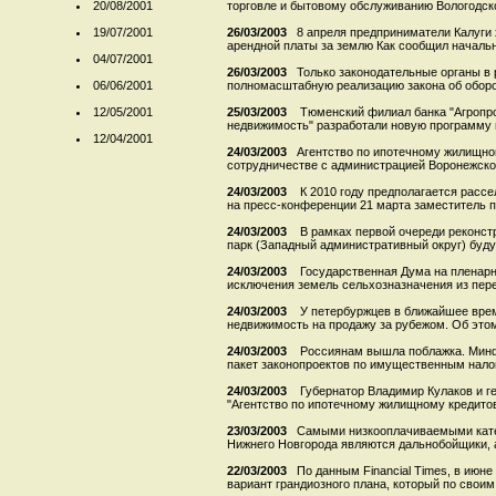
20/08/2001
торговле и бытовому обслуживанию Вологодской
19/07/2001
26/03/2003
8 апреля предприниматели Калуги 
арендной платы за землю Как сообщил начальн
04/07/2001
26/03/2003
Только законодательные органы в 
06/06/2001
полномасштабную реализацию закона об оборот
12/05/2001
25/03/2003
Тюменский филиал банка "Агропро
недвижимость" разработали новую программу и
12/04/2001
24/03/2003
Агентство по ипотечному жилищно
сотрудничестве с администрацией Воронежской 
24/03/2003
К 2010 году предполагается расс
на пресс-конференции 21 марта заместитель п
24/03/2003
В рамках первой очереди реконст
парк (Западный административный округ) будут
24/03/2003
Государственная Дума на пленарн
исключения земель сельхозназначения из пере
24/03/2003
У петербуржцев в ближайшее вре
недвижимость на продажу за рубежом. Об этом 
24/03/2003
Россиянам вышла поблажка. Минф
пакет законопроектов по имущественным налог
24/03/2003
Губернатор Владимир Кулаков и г
"Агентство по ипотечному жилищному кредитов
23/03/2003
Самыми низкооплачиваемыми кате
Нижнего Новгорода являются дальнобойщики, а
22/03/2003
По данным Financial Times, в июн
вариант грандиозного плана, который по своим