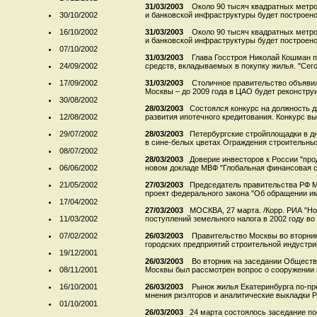
31/03/2003
Около 90 тысяч квадратных метро
30/10/2002
и банковской инфраструктуры будет построено к
16/10/2002
31/03/2003
Около 90 тысяч квадратных метро
и банковской инфраструктуры будет построено 
07/10/2002
31/03/2003
Глава Госстроя Николай Кошман п
24/09/2002
средств, вкладываемых в покупку жилья. "Сего
17/09/2002
31/03/2003
Столичное правительство объявил
Москвы – до 2009 года в ЦАО будет реконструи
30/08/2002
28/03/2003
Состоялся конкурс на должность д
12/08/2002
развития ипотечного кредитования. Конкурс выи
29/07/2002
28/03/2003
Петербургские стройплощадки в д
в сине-белых цветах Ограждения строительных
08/07/2002
28/03/2003
Доверие инвесторов к России "про
06/06/2002
новом докладе МВФ "Глобальная финансовая с
21/05/2002
27/03/2003
Председатель правительства РФ М
проект федерального закона "Об обращении им
17/04/2002
27/03/2003
МОСКВА, 27 марта. /Корр. РИА "Н
11/03/2002
поступлений земельного налога в 2002 году во 
07/02/2002
26/03/2003
Правительство Москвы во вторник
городских предприятий строительной индустрии
19/12/2001
26/03/2003
Во вторник на заседании Обществ
08/11/2001
Москвы был рассмотрен вопрос о сооружении п
16/10/2001
26/03/2003
Рынок жилья Екатеринбурга по-пр
мнения риэлторов и аналитические выкладки Ри
01/10/2001
26/03/2003
24 марта состоялось заседание по