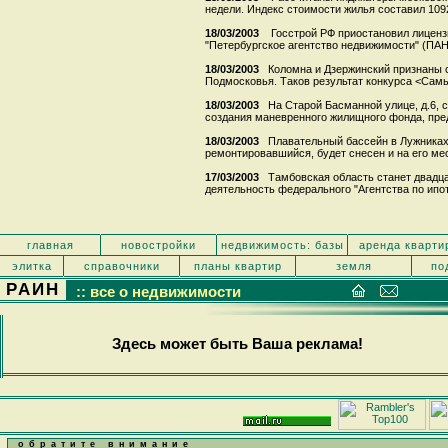
недели. Индекс стоимости жилья составил 1092 $
18/03/2003
Госстрой РФ приостановил лиценз
"Петербургское агентство недвижимости" (ПАН)
18/03/2003
Коломна и Дзержинский признаны
Подмосковья. Таков результат конкурса <Самы
18/03/2003
На Старой Басманной улице, д.6, 
создания маневренного жилищного фонда, пред
18/03/2003
Плавательный бассейн в Лужниках,
ремонтировавшийся, будет снесен и на его мес
17/03/2003
Тамбовская область станет двадц
деятельность федерального "Агентства по ипот
главная
новостройки
недвижимость: базы
аренда кварти
элитка
справочники
планы квартир
земля
по
РАИН
:: все о недвижимости
Здесь может быть Ваша реклама!
обратите внимание