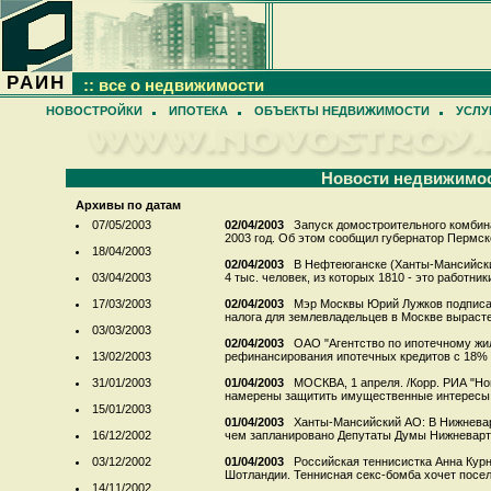
РАИН
:: все о недвижимости
НОВОСТРОЙКИ
ИПОТЕКА
ОБЪЕКТЫ НЕДВИЖИМОСТИ
УСЛУ
Новости недвижимо
Архивы по датам
07/05/2003
02/04/2003
Запуск домостроительного комбина
2003 год. Об этом сообщил губернатор Пермско
18/04/2003
02/04/2003
В Нефтеюганске (Ханты-Мансийски
03/04/2003
4 тыс. человек, из которых 1810 - это работник
17/03/2003
02/04/2003
Мэр Москвы Юрий Лужков подписал
налога для землевладельцев в Москве вырастет
03/03/2003
02/04/2003
ОАО "Агентство по ипотечному жи
13/02/2003
рефинансирования ипотечных кредитов с 18% д
31/01/2003
01/04/2003
МОСКВА, 1 апреля. /Корр. РИА "Но
намерены защитить имущественные интересы г
15/01/2003
01/04/2003
Ханты-Мансийский АО: В Нижневар
16/12/2002
чем запланировано Депутаты Думы Нижневарто
03/12/2002
01/04/2003
Российская теннисистка Анна Курн
Шотландии. Теннисная секс-бомба хочет посели
14/11/2002