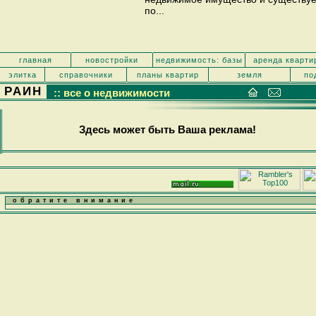
по...
главная
новостройки
недвижимость: базы
аренда кварти
элитка
справочники
планы квартир
земля
по
РАИН
:: все о недвижимости
Здесь может быть Ваша реклама!
обратите внимание