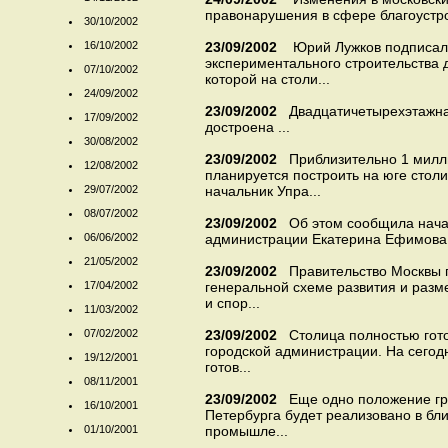
правонарушения в сфере благоустро
30/10/2002
16/10/2002
23/09/2002
Юрий Лужков подписал
экспериментального строительства
07/10/2002
которой на столи...
24/09/2002
23/09/2002
Двадцатичетырехэтажная
17/09/2002
достроена ...
30/08/2002
23/09/2002
Приблизительно 1 милл
12/08/2002
планируется построить на юге стол
29/07/2002
начальник Упра...
08/07/2002
23/09/2002
Об этом сообщила нача
06/06/2002
администрации Екатерина Ефимова. 
21/05/2002
23/09/2002
Правительство Москвы 
17/04/2002
генеральной схеме развития и разм
и спор...
11/03/2002
07/02/2002
23/09/2002
Столица полностью гото
городской администрации. На сегод
19/12/2001
готов...
08/11/2001
23/09/2002
Еще одно положение гр
16/10/2001
Петербурга будет реализовано в б
01/10/2001
промышле...