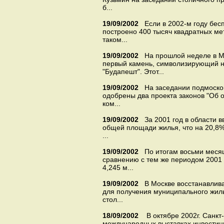
б...
19/09/2002
Если в 2002-м году бес
построено 400 тысяч квадратных мет
таком...
19/09/2002
На прошлой неделе в М
первый камень, символизирующий н
"Будапешт". Этот...
19/09/2002
На заседании подмоско
одобрены два проекта законов "Об о
ком...
19/09/2002
За 2001 год в области 
общей площади жилья, что на 20,8% 
...
19/09/2002
По итогам восьми месяц
сравнению с тем же периодом 2001 
4,245 м...
19/09/2002
В Москве восстанавлив
для получения муниципального жилья
стол...
18/09/2002
В октябре 2002г. Санкт
международных выставках инвестици