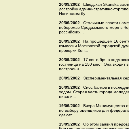
20/09/2002
Шведская Skanska заклю
достройку административно-торговог
Новинском бу...
20/09/2002
Столичные власти наме
побережье Средиземного моря в Че
российских...
20/09/2002
На прошедшем 16 сент
комиссии Московской городской ду
проверки Кон...
20/09/2002
17 сентября в подмоск
гостиница на 150 мест. Она входит 
построенн...
20/09/2002
Экспериментальная сери
20/09/2002
Снос балков в последн
ходом. Старая часть города молодее
цивили...
19/09/2002
Вчера Минимущество об
по выбору оценщиков для федераль
сдаютс...
19/09/2002
Об этом заявил предсе
Кузьмин на заседании столичного пр