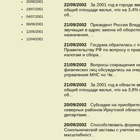
20/08/2001
22/09/2002
За 2001 год в городе в
19/07/2001
общей площади жилья, что на 3,4% 
об...
04/07/2001
06/06/2001
21/09/2002
Президент России Влади
звучащая в адрес закона об оборот
12/05/2001
назначения, ...
12/04/2001
21/09/2002
Госдума обратилась с 
Правительству РФ по вопросу о пра
налогам и сбора...
21/09/2002
Вопросы сокращения не
физических лиц обсуждались на оче
управления МНС по Че...
21/09/2002
За 2001 год в области 
общей площади жилья, что на 3,8% 
об...
20/09/2002
Субсидии на приобрете
северных районов Иркутской област
департаме...
20/09/2002
Способствовать форми
Сокольнической заставы с учетом и
масштабност...