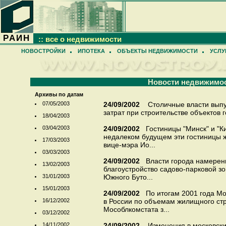
РАИН
:: все о недвижимости
НОВОСТРОЙКИ
ИПОТЕКА
ОБЪЕКТЫ НЕДВИЖИМОСТИ
УСЛУ
Новости недвижимо
Архивы по датам
07/05/2003
24/09/2002
Столичные власти выпу
затрат при строительстве объектов го
18/04/2003
03/04/2003
24/09/2002
Гостиницы "Минск" и "Ки
недалеком будущем эти гостиницы ж
17/03/2003
вице-мэра Ио...
03/03/2003
24/09/2002
Власти города намерен
13/02/2003
благоустройство садово-парковой з
31/01/2003
Южного Буто...
15/01/2003
24/09/2002
По итогам 2001 года Мо
16/12/2002
в России по объемам жилищного ст
Мособлкомстата з...
03/12/2002
14/11/2002
24/09/2002
Изменения в московски