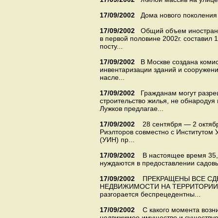
17/09/2002
Дома нового поколения 
17/09/2002
Общий объем иностранн
в первой половине 2002г. составил 
посту...
17/09/2002
В Москве создана коми
инвентаризации зданий и сооружени
насле...
17/09/2002
Гражданам могут разре
строительство жилья, не обнародуя
Лужков предлагае...
17/09/2002
28 сентября — 2 октяб
Риэлторов совместно с Институтом
(УИН) пр...
17/09/2002
В настоящее время 35,6
нуждаются в предоставлении садовых
17/09/2002
ПРЕКРАЩЕНЫ ВСЕ СД
НЕДВИЖИМОСТИ НА ТЕРРИТОРИИ О
разгорается беспрецедентны...
17/09/2002
С какого момента возни
недвижимое имущество и существует