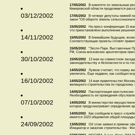
17/05/2002
В комитете по земельным ре
Кемеровской области продолжается рассмо
03/12/2002
17/05/2002
В четверг депутаты нижней п
закон "Об обороте земель сельхозназначе
15/05/2002
На пресс-конференции 15 ма
что приостановлено выполнение решения 
14/11/2002
15/05/2002
В ближайшем будущем, возмо
Соответствующие проекты готовят правите
15/05/2002
"Экспо-Парк. Выставочные П
РФ, Союза московских архитекторов приг
30/10/2002
15/05/2002
13 мая на совместном засед
законодательству и безопасности и по го
14/05/2002
Лужков считает, что норму ж
увеличить. Еще недавно, как сообщил мэр,
16/10/2002
14/05/2002
14 мая правительство Москв
жилищного строительства по городскому за
14/05/2002
Паспортизация крестьянских 
Необходимость ее проведения обусловлена
07/10/2002
14/05/2002
В министерстве имущественн
которое предусматривает определение аре
14/05/2002
Как сообщили в пресс-службе 
имеется 1023 общежития общей площадью 4
24/09/2002
13/05/2002
Об этом заявил в прямом эфи
Инициатор и заказчик строительства - Фо