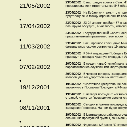
23/04/2002
В настоящее время в Санкт-П
21/05/2002
проектирование и строительство 845 объек
23/04/2002
На Кубани считают, что с пр
будет поделена между ограниченным коли
23/04/2002
23-24 апреля пройдет 87-е з
17/04/2002
планируют обсудить, в частности, изменен
23/04/2002
Государственный Совет Росси
представленный правительством проект ф
23/04/2002
Расширенное совещание Мин
11/03/2002
федеральном округе состоялось 19 апреля
23/04/2002
К 57-й годовщине Победы в В
приведут в порядок Красную площадь и Ал
20/04/2002
В среду глава Счетной палаты
07/02/2002
парламентариев служебными квартирами с
20/04/2002
В четверг вечером завершился
котором два государственных ипотечных о
19/04/2002
"Ипотечное кредитование сос
19/12/2001
упомянуто в Послании Президента РФ как 
19/04/2002
В четверг президент честно с
страной, является "повышение уровня жиз
19/04/2002
Сегодня в Кремле под предс
08/11/2001
заседание Госсовета. На нем будет обсужд
19/04/2002
В Центральном районном суд
обвинению преступной группы, занимавше
19/04/2002
Федеральный закон "О строит