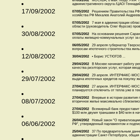
07/05/2002
МОСКВА, 6 мая. /Корр. РИА "
административного округа /ЦАО/ Геннадий 
17/09/2002
07/05/2002
Решением Правительства РФ 
хозяйства РФ Михалев Анатолий Андреев
07/05/2002
7 мая в администрации обла
области (руководитель Олег Фурсов) пров
30/08/2002
07/05/2002
На основании решения Саранс
оплаты жилищно-коммунальных услуг за в
06/05/2002
29 апреля губернатор Тверск
вопросам ипотечного строительства жилья.
12/08/2002
30/04/2002
• Борис УСТЮГОВ ...
29/04/2002
В Москве начинает работу р
качества риэлторских услуг, которая ввод
29/04/2002
29 апреля. ИНТЕРФАКС-МОСК
29/07/2002
выдача ипотечных кредитов на покупку жил
27/04/2002
27 апреля. ИНТЕРФАКС-МОСК
планируется отключить от тепла уже в те
27/04/2002
Впервые в истории развития 
08/07/2002
вторичное жилье максимально сблизились
27/04/2002
Всемирный банк предоставит
$100 млн двумя траншами в $40 млн в нача
26/04/2002
Новый закон "О приватизации
06/06/2002
РФ", утвержденный парламентом и подпис
25/04/2002
37 По предварительным данн
администрации Санкт-Петербурга, общая 