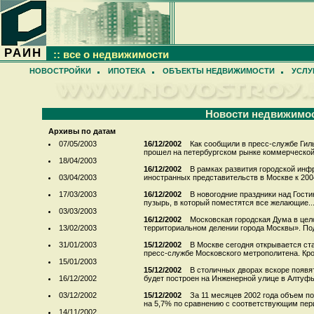
РАИН
:: все о недвижимости
НОВОСТРОЙКИ
ИПОТЕКА
ОБЪЕКТЫ НЕДВИЖИМОСТИ
УСЛУ
Новости недвижимо
Архивы по датам
07/05/2003
16/12/2002
Как сообщили в пресс-службе Гиль
прошел на петербургском рынке коммерческой
18/04/2003
16/12/2002
В рамках развития городской инф
03/04/2003
иностранных представительств в Москве к 2004
17/03/2003
16/12/2002
В новогодние праздники над Гост
пузырь, в который поместятся все желающие...
03/03/2003
16/12/2002
Московская городская Дума в цел
13/02/2003
территориальном делении города Москвы». Под
31/01/2003
15/12/2002
В Москве сегодня открывается ст
пресс-службе Московского метрополитена. Кроме
15/01/2003
15/12/2002
В столичных дворах вскоре появя
16/12/2002
будет построен на Инженерной улице в Алтуфь
03/12/2002
15/12/2002
За 11 месяцев 2002 года объем п
на 5,7% по сравнению с соответствующим пер
14/11/2002