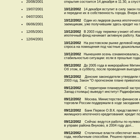
20/08/2001
открытия состоится 14 декабря в 11.30, а спустя
19/07/2001
10/12/2002
14 декабря вступит в силу закон 
и передаче их в собственность города. Вчера п
04/07/2001
10/12/2002
Один из лидеров рынка ипотечного 
06/06/2001
заемщикам, уже получившим здесь кредит на по
12/05/2001
10/12/2002
В 2003 году пермяки узнают об ип
ипотечный фонд начинает активную работу. Как
12/04/2001
10/12/2002
На ростовском рынке деловой не
спроса на помещения под частные дошкольные
10/12/2002
Нынешняя осень ознаменовалась 
стабильностью ситуации: если в прошлые года 
09/12/2002
До 2005 года в микрорайоне Митин
Об этом, в субботу, после проведения выездног
09/12/2002
Донские законодатели утвердили 
2003 год. Закон "О прогнозном плане приватизац
09/12/2002
С территории планируемой застро
Запад столицы) выведут институт Радиофизики,
09/12/2002
Москва. Министерство финансов и
торговли России поддержали в ходе заседания 
09/12/2002
Банк Первое О.В.К. представляет
жилищного ипотечного кредитования: кредит под
09/12/2002
Сейчас ведутся работы по нулево
в управе района Внуково, в 2004 году дол...
09/12/2002
Столичные власти обеспечат жиль
года, необычным способом. Решено произве...