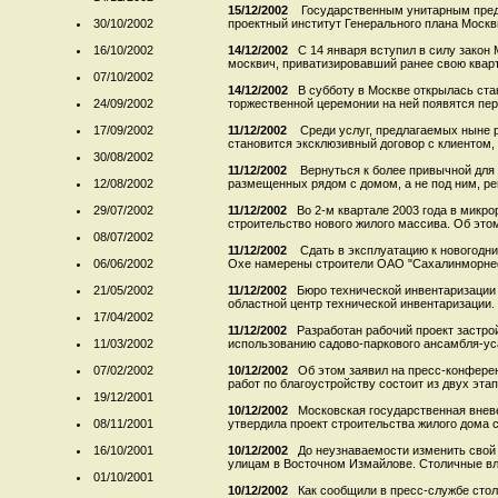
15/12/2002
Государственным унитарным пред
30/10/2002
проектный институт Генерального плана Москвы
16/10/2002
14/12/2002
C 14 января вступил в силу закон
москвич, приватизировавший ранее свою кварти
07/10/2002
14/12/2002
В субботу в Москве открылась ста
24/09/2002
торжественной церемонии на ней появятся пер
17/09/2002
11/12/2002
Среди услуг, предлагаемых ныне 
становится эксклюзивный договор с клиентом, с
30/08/2002
11/12/2002
Вернуться к более привычной для 
12/08/2002
размещенных рядом с домом, а не под ним, ре
29/07/2002
11/12/2002
Во 2-м квартале 2003 года в микр
строительство нового жилого массива. Об этом
08/07/2002
11/12/2002
Сдать в эксплуатацию к новогодн
06/06/2002
Охе намерены строители ОАО "Сахалинморнеф
21/05/2002
11/12/2002
Бюро технической инвентаризации
областной центр технической инвентаризации.
17/04/2002
11/12/2002
Разработан рабочий проект застро
11/03/2002
использованию садово-паркового ансамбля-уса
07/02/2002
10/12/2002
Об этом заявил на пресс-конфере
работ по благоустройству состоит из двух этап
19/12/2001
10/12/2002
Московская государственная внев
08/11/2001
утвердила проект строительства жилого дома с
16/10/2001
10/12/2002
До неузнаваемости изменить свой
улицам в Восточном Измайлове. Столичные вла
01/10/2001
10/12/2002
Как сообщили в пресс-службе сто