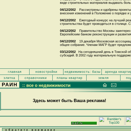
виде строительных материалов выдавать больш
04/12/2002
Рассмотрены и одобрены проекты
внесения изменений в Положение о порядке и у
04/12/2002
Ежегодный конкурс на лучший реа
строительства будет проводиться в столице. Со
04/12/2002
Правительство Москвы заинтерес
Европейским банком реконструкции и развития 
04/12/2002
19 декабря Московская асссоциац
общее собрание. Членам МАГР будет предложен
03/12/2002
На сегодняшний день в Томской о
субсидий. В 2002 году материальную поддержку
главная
новостройки
недвижимость: базы
аренда кварти
элитка
справочники
планы квартир
земля
по
РАИН
:: все о недвижимости
Здесь может быть Ваша реклама!
обратите внимание