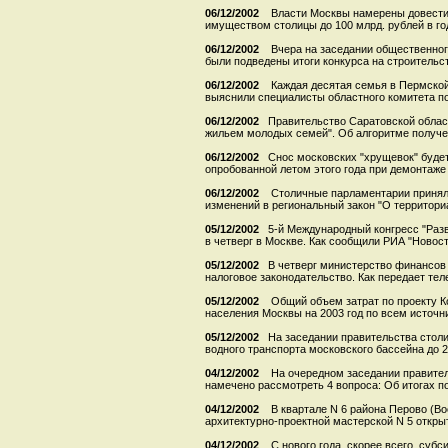
06/12/2002
Власти Москвы намерены довести 
имуществом столицы до 100 млрд. рублей в год.
06/12/2002
Вчера на заседании общественног
были подведены итоги конкурса на строительст
06/12/2002
Каждая десятая семья в Пермской 
выяснили специалисты областного комитета по 
06/12/2002
Правительство Саратовской обла
жильем молодых семей". Об алгоритме получен
06/12/2002
Снос московских "хрущевок" будет
опробованной летом этого года при демонтаже 
06/12/2002
Столичные парламентарии приняли
изменений в региональный закон "О территориа
05/12/2002
5-й Международный конгресс "Разв
в четверг в Москве. Как сообщили РИА "Новости
05/12/2002
В четверг министерство финансов
налоговое законодательство. Как передает теле
05/12/2002
Общий объем затрат по проекту 
населения Москвы на 2003 год по всем источн
05/12/2002
На заседании правительства стол
водного транспорта московского бассейна до 20
04/12/2002
На очередном заседании правитель
намечено рассмотреть 4 вопроса: Об итогах под
04/12/2002
В квартале N 6 района Перово (Во
архитектурно-проектной мастерской N 5 открыт
04/12/2002
С нового года, скорее всего, суб