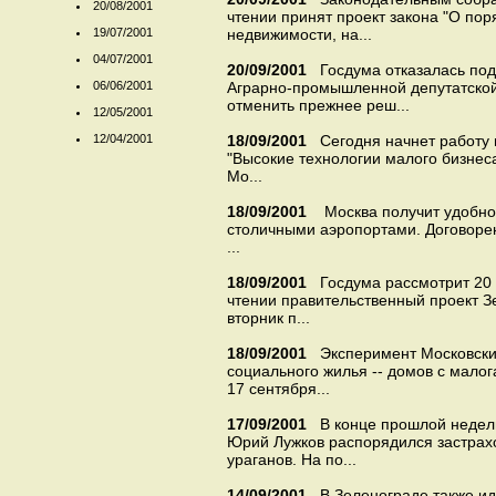
20/08/2001
чтении принят проект закона "О по
19/07/2001
недвижимости, на...
04/07/2001
20/09/2001
Госдума отказалась по
06/06/2001
Аграрно-промышленной депутатской
отменить прежнее реш...
12/05/2001
12/04/2001
18/09/2001
Сегодня начнет работу
"Высокие технологии малого бизнес
Мо...
18/09/2001
Москва получит удобн
столичными аэропортами. Договорен
...
18/09/2001
Госдума рассмотрит 20 
чтении правительственный проект З
вторник п...
18/09/2001
Эксперимент Московски
социального жилья -- домов с малог
17 сентября...
17/09/2001
В конце прошлой недели
Юрий Лужков распорядился застрах
ураганов. На по...
14/09/2001
В Зеленограде также и