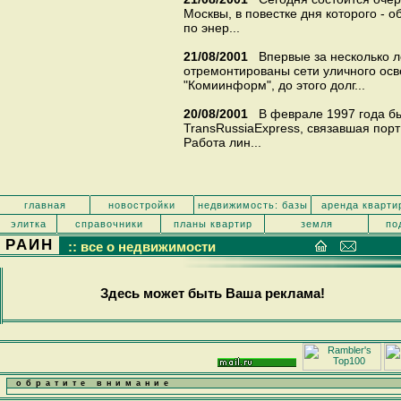
Москвы, в повестке дня которого -
по энер...
21/08/2001
Впервые за несколько л
отремонтированы сети уличного ос
"Комиинформ", до этого долг...
20/08/2001
В феврале 1997 года б
TransRussiaExpress, связавшая порт
Работа лин...
главная
новостройки
недвижимость: базы
аренда кварти
элитка
справочники
планы квартир
земля
по
РАИН
:: все о недвижимости
Здесь может быть Ваша реклама!
обратите внимание