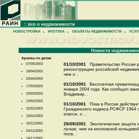
РАИН
:: все о недвижимости
НОВОСТРОЙКИ
ИПОТЕКА
ОБЪЕКТЫ НЕДВИЖИМОСТИ
УСЛУ
Новости недвижимо
Архивы по датам
07/05/2003
01/10/2001
Правительство России 
реконструкцию российской недвижим
18/04/2003
чем о...
03/04/2003
01/10/2001
Бесплатная приватизац
17/03/2003
января 2004 года. Как сообщил зам
03/03/2003
Владимир...
13/02/2003
01/10/2001
Пока в России действуе
31/01/2003
Гражданского кодекса РСФСР 1964 г
классе, о ...
15/01/2003
16/12/2002
29/09/2001
Экологическая защита 
лучше, чем на московской кольцево
03/12/2002
посв...
14/11/2002