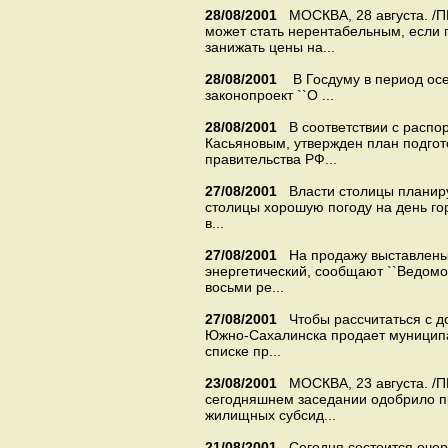
28/08/2001
МОСКВА, 28 августа. /
может стать нерентабельным, если 
занижать цены на...
28/08/2001
В Госдуму в период ос
законопроект ``О ...
28/08/2001
В соответствии с расп
Касьяновым, утвержден план подгот
правительства РФ...
27/08/2001
Власти столицы планир
столицы хорошую погоду на день гор
в...
27/08/2001
На продажу выставлены 
энергетический, сообщают ``Ведомос
восьми ре...
27/08/2001
Чтобы рассчитаться с д
Южно-Сахалинска продает муниципа
списке пр...
23/08/2001
МОСКВА, 23 августа. /
сегодняшнем заседании одобрило п
жилищных субсид...
21/08/2001
Сегодня состоится оче