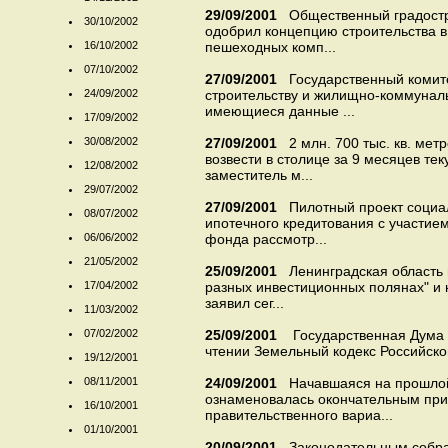
29/09/2001
Общественный градостр
30/10/2002
одобрил концепцию строительства в
16/10/2002
пешеходных комп...
07/10/2002
27/09/2001
Государственный комит
24/09/2002
строительству и жилищно-коммунал
имеющиеся данные ...
17/09/2002
30/08/2002
27/09/2001
2 млн. 700 тыс. кв. ме
возвести в столице за 9 месяцев те
12/08/2002
заместитель м...
29/07/2002
27/09/2001
Пилотный проект социа
08/07/2002
ипотечного кредитования с участие
06/06/2002
фонда рассмотр...
21/05/2002
25/09/2001
Ленинградская область 
17/04/2002
разных инвестиционных полянах" и 
заявил сег...
11/03/2002
07/02/2002
25/09/2001
Государственная Дума 
чтении Земельный кодекс Российской
19/12/2001
08/11/2001
24/09/2001
Начавшаяся на прошлой
ознаменовалась окончательным при
16/10/2001
правительственного вариа...
01/10/2001
20/09/2001
Законодательным собра