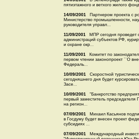
пятиэтажного и ветхого жилого фонда
14/09/2001
Партнером проекта с р
Министерство промышленности, нау
руководителя управл...
11/09/2001
МПР сегодня проведет 
администраций субъектов РФ, кури
и охране окр...
11/09/2001
Комитет по законодател
первом чтении законопроект ``О вне
Федераль...
10/09/2001
Скоростной туристичес
сегодняшнего дня будет курсироват
Засе...
10/09/2001
"Банкротство предприят
первый заместитель председателя 
на регион...
07/09/2001
Михаил Касьянов подпи
в Госдуму будет внесен проект фед
субсидиях ...
07/09/2001
Международный инвест
"Инвестиционный потенциал Юга Рос